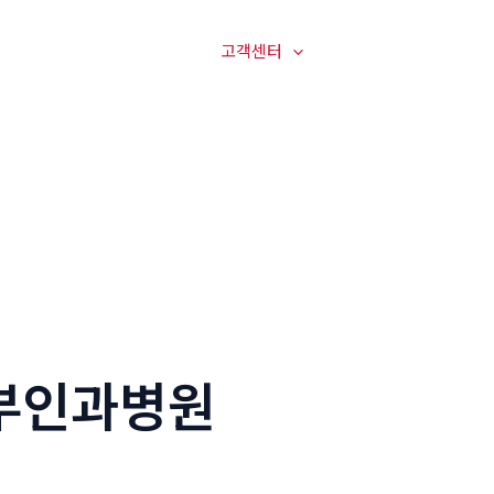
매장전경
온라인문의
고객센터
오시는길
부인과병원