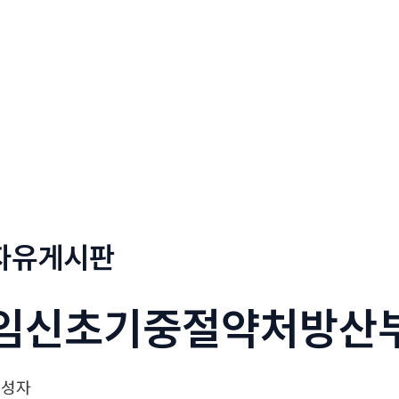
정부네곱창
메뉴소개
보도자료
자유게시판
임신초기중절약처방산
작성자