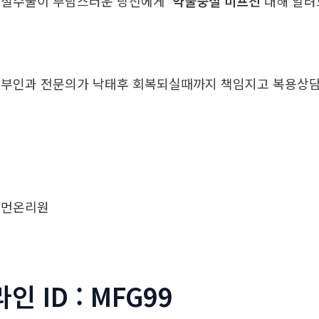
중절수술이 부담스러운 당신에게
약물중절 미프진
대해 알
부인과 전문의가 낙태후 회복되실때까지 책임지고 복용
우먼온리원
라인 ID : MFG99