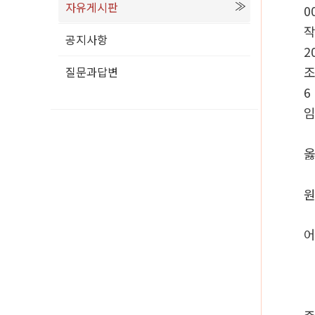
자유게시판
0
공지사항
2
질문과답변
6
옳
원
어