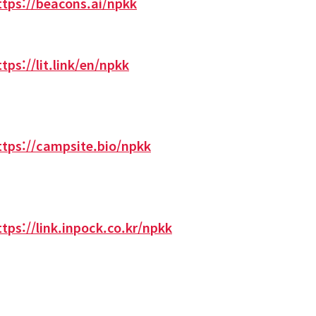
ttps://beacons.ai/npkk
ttps://lit.link/en/npkk
ttps://campsite.bio/npkk
ttps://link.inpock.co.kr/npkk