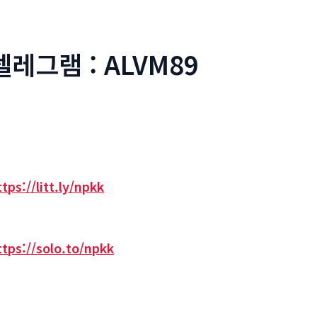
텔레그램 : ALVM89
ttps://litt.ly/npkk
ttps://solo.to/npkk