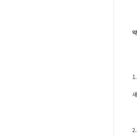
약
1
새
2