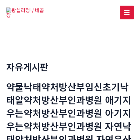
콘
텐
Mai
츠
로
Men
건
너
뛰
기
자유게시판
약물낙태약처방산부임신초기낙
태알약처방산부인과병원 애기지
우는약처방산부인과병원 아기지
우는약처방산부인과병원 자연낙
태약처방산부인과병원 자연유산