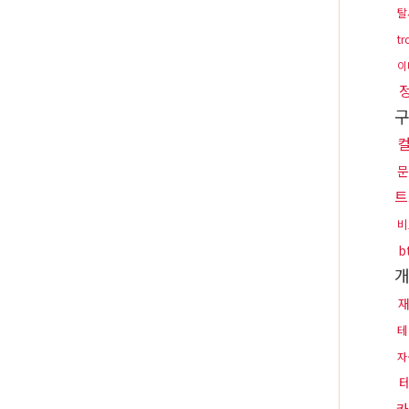
탈
t
이
문
트
비
b
테
자
카