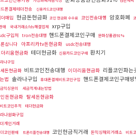
가상화폐자금믹싱
검돈세탁
핸드폰결제테더전송
신용카드코인대행
현금돈현금화
암호화폐
테더매입
코인전송대행
코인 현금화 수수료
xrp구입
판매
국내거래소fds해결업체
핸드폰결제코인구매
sdc구입처
tron전송대행
문화상품권91%
아프리카tv돈현금화
트론삽니다
usdc전송대행
테더현금화
환치기
이더리움현금화
신용카드코인구매
라나구입
비트코인전송대행
리플코인파는
이더리움현금화
탈세돈현금화
솔라나구입
핸드폰결제코인구매방
는법
휴대폰결제비트코인구입
금믹싱문의
세금적게내는방법
코인돈현금화
탈세돈현금화
비트코인추적
테더현금화
라나원화구입
더개인거래
코인현금직거래
돈믹싱해외거래소
테더코인판매
비트
트론리플전송대행