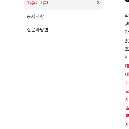
자유게시판
공지사항
텔
질문과답변
2
8
테
t
모