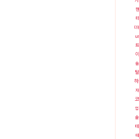
더
u
솔
하
자
업
솔
테