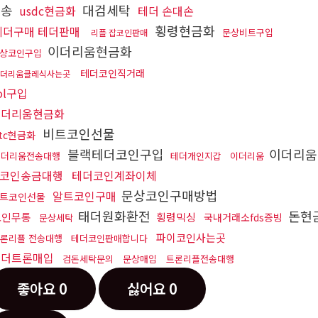
전송
대검세탁
usdc현금화
테더 손대손
횡령현금화
테더구매 테더판매
문상비트구입
리플 잡코인판매
이더리움현금화
상코인구입
테더코인직거래
더리움클레식사는곳
ol구입
이더리움현금화
비트코인선물
tc현금화
블랙테더코인구입
이더리
이더리움전송대행
테더개인지갑
이더리움
코인송금대행
테더코인계좌이체
문상코인구매방법
알트코인구매
트코인선물
태더원화환전
돈현
코인무통
횡령믹싱
국내거래소fds증빙
문상세탁
파이코인사는곳
론리플 전송대행
테더코인판매합니다
테더트론매입
검돈세탁문의
문상매입
트론리플전송대행
좋아요
0
싫어요
0