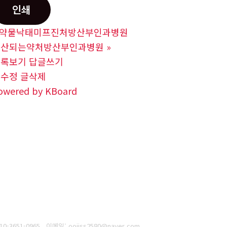
인쇄
약물낙태미프진처방산부인과병원
유산되는약처방산부인과병원
»
목록보기
답글쓰기
글수정
글삭제
owered by KBoard
0-3651-0965
이메일: oojjss2580@naver.com