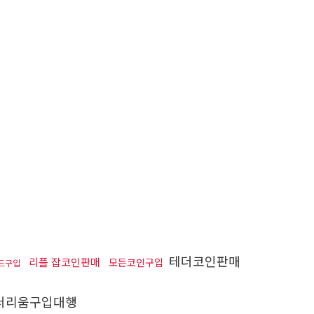
테더코인판매
리플 잡코인판매
모든코인구입
드구입
더리움구입대행