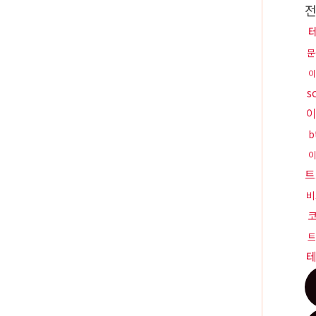
문
이
s
b
트
비
트