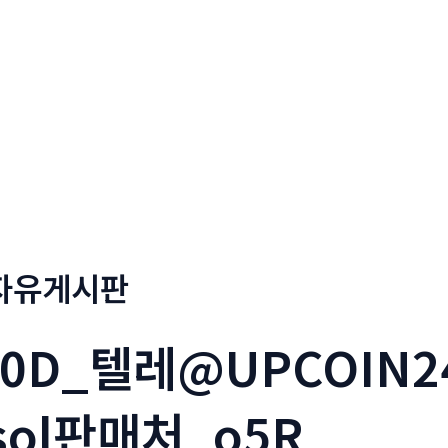
정부네곱창
메뉴소개
보도자료
자유게시판
l0D_텔레@UPCOIN
sol판매처_o5R