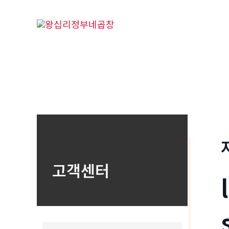
콘
텐
츠
로
건
너
뛰
기
고객센터