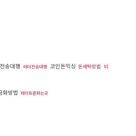
움전송대행
코인돈믹싱
돈세탁방법
비
테더전송대행
금화방법
테더트론파는곳