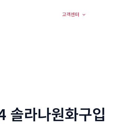
매장전경
온라인문의
고객센터
오시는길
24 솔라나원화구입