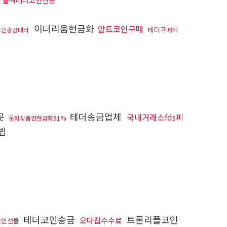
블랙테더코인전송
이더리움현금화
알트코인구매
테더구매테
코인송금대리
곳
테더송금업체
국내거래소fds피
문화상품권현금화91%
법
테더코인송금
트론리플코인
오다집수수료
코인선물