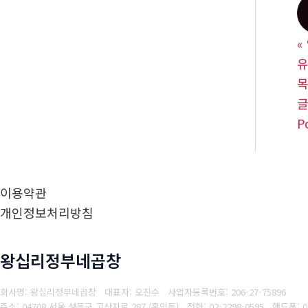
«
P
이용약관
개인정보처리방침
왕십리정부네곱창
회사명: 왕십리정부네곱창 대표자: 오진수
사업자등록번호: 206-27-75896
주소: 04708 서울 성동구 고산자로 287 (홍익동)
전화: 02-2298-0595
핸드폰: 01