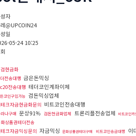
작성자
레@UPCOIN24
작성일
026-05-24 10:25
조회
대검현금화
금은돈믹싱
더전송대행
테더코인계좌이체
rc20전송대행
검돈믹싱업체
든코인구입가능
비트코인전송대행
재테크자금현금화문의
문상91%
트론리플전송업체
솔라나구매
검돈현금화업체
비트코인카
문화상품권테더전송
자금믹싱
이
재테크자금믹싱문의
비트코인송금대행
문화상품권테더구매