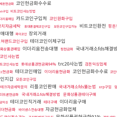
코인현금화수수료
세돈현금화
비트코인사는방법
ron구입
카드코인구입처
코인원화구입
더리움매입
비트코인환전
정치자금세탁
핑돈
휴대폰결제코인구입
모든코인구입가능
구매대행
장외거래
파이코인
테더코인이체구입
컬쳐랜드코인구입
이더리움전송대행
국내거래소fds해결
화상품권매입
핑현금화
코인사는법
trc20사는법
검돈믹싱업체
롯데상품권현금화94%
트코인사는법
테더코인매입
코인현금화수수료
이더리움현금화
tc현금화
코인
개인지갑
모든코인구입
리플코인판매
국내거래소fds뚫는법
재테크자금세탁문의
xrp구입
국내거래소fds해결방법
문화상품권테더구매
더트론현금화
테더코인직거래
이더리움구매
테더구매
금믹싱
자금현금화업체
테더현금화
바이낸스전송대행
문화상품권현금화91%
드코인전송가능