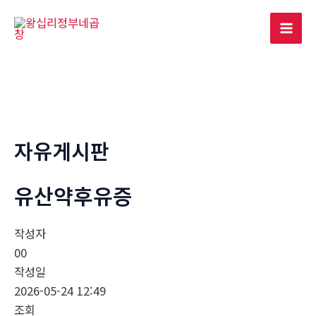
콘
텐
Mai
츠
로
Men
건
너
뛰
기
자유게시판
유산약후유증
작성자
00
작성일
2026-05-24 12:49
조회