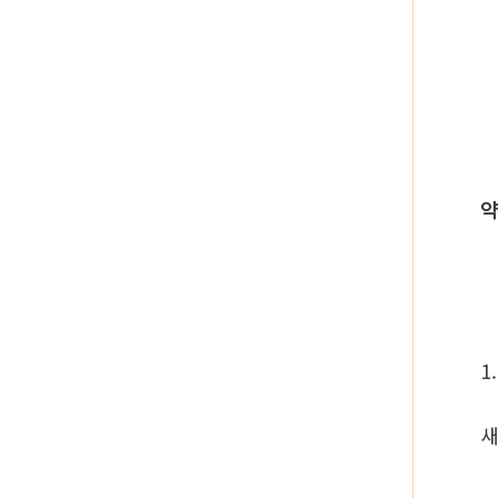
약
1
새