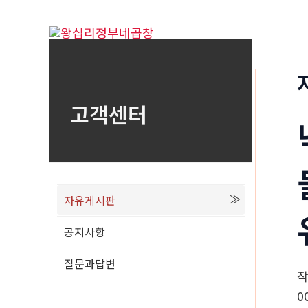
콘
텐
츠
로
건
고객센터
너
뛰
기
자유게시판
공지사항
질문과답변
0