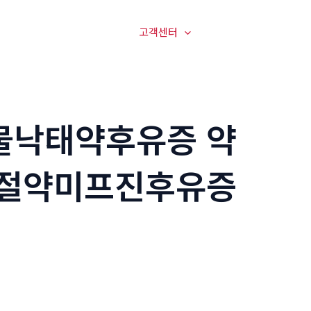
매장전경
온라인문의
고객센터
오시는길
물낙태약후유증 약
중절약미프진후유증