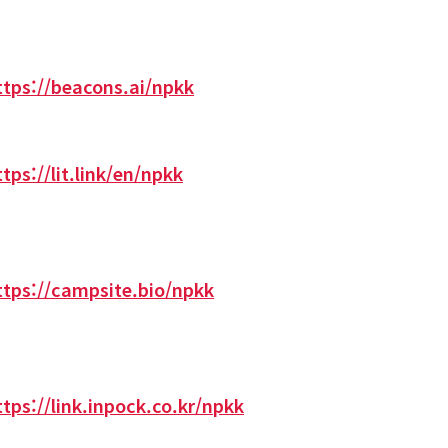
ttps://beacons.ai/npkk
ttps://lit.link/en/npkk
ttps://campsite.bio/npkk
ttps://link.inpock.co.kr/npkk