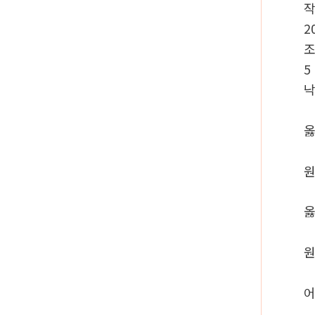
2
5
옳
원
옳
원
어