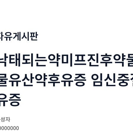
정부네곱창
메뉴소개
보도자료
자유게시판
낙태되는약미프진후약
물유산약후유증 임신
유증
작성자
0000000