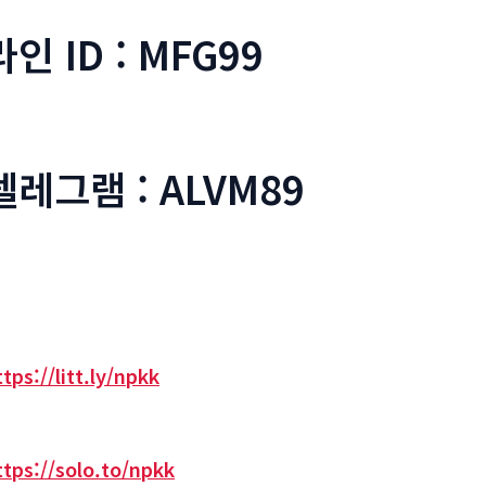
라인 ID : MFG99
텔레그램 : ALVM89
ttps://litt.ly/npkk
ttps://solo.to/npkk