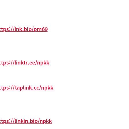
ttps://lnk.bio/pm69
ttps://linktr.ee/npkk
ttps://taplink.cc/npkk
ttps://linkin.bio/npkk