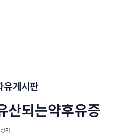
정부네곱창
메뉴소개
보도자료
자유게시판
유산되는약후유증
작성자