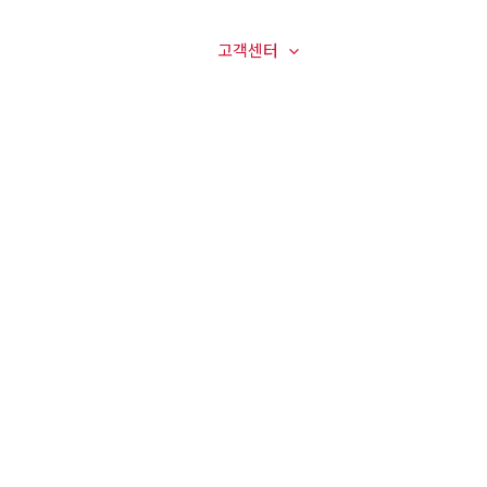
매장전경
온라인문의
고객센터
오시는길