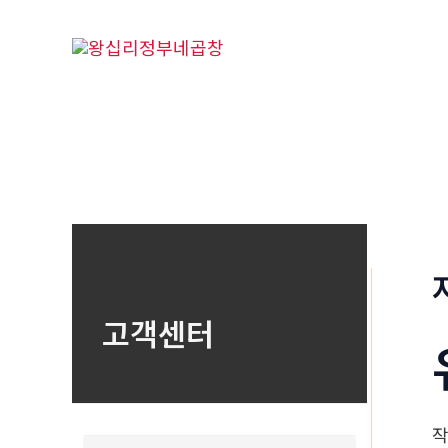
콘
텐
츠
로
건
너
뛰
기
고객센터