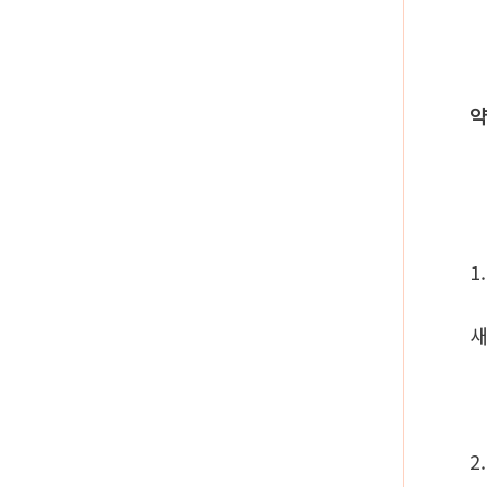
약
1
새
2