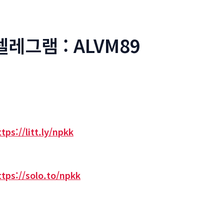
텔레그램 : ALVM89
ttps://litt.ly/npkk
ttps://solo.to/npkk