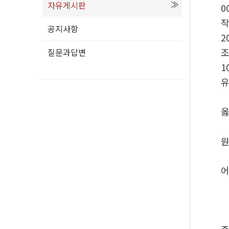
자유게시판
0
공지사항
2
질문과답변
1
옳
원
어