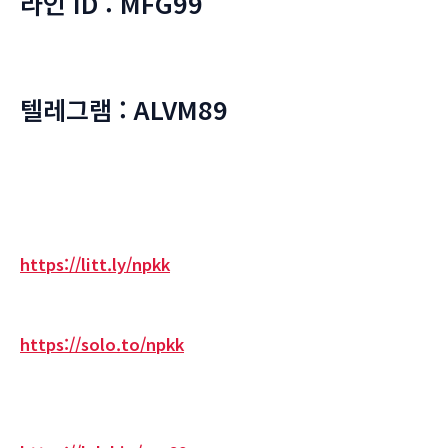
라인 ID : MFG99
텔레그램 : ALVM89
https://litt.ly/npkk
https://solo.to/npkk