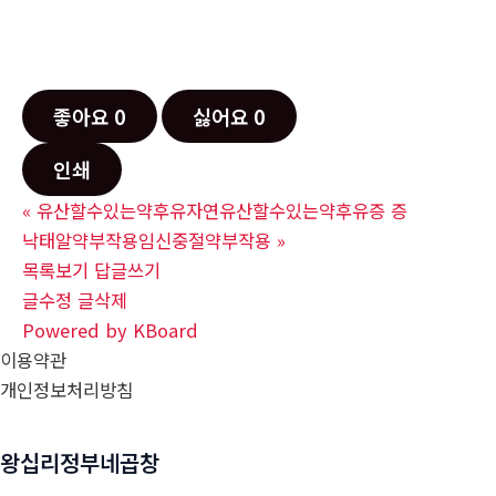
좋아요
0
싫어요
0
인쇄
«
유산할수있는약후유자연유산할수있는약후유증 증
낙태알약부작용임신중절약부작용
»
목록보기
답글쓰기
글수정
글삭제
Powered by KBoard
이용약관
개인정보처리방침
왕십리정부네곱창