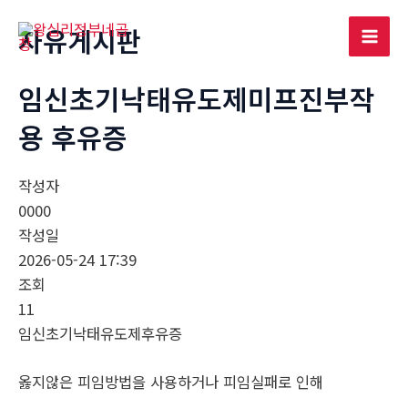
콘
자유게시판
텐
Mai
츠
로
임신초기낙태유도제미프진부작
Men
건
용 후유증
너
뛰
기
작성자
0000
작성일
2026-05-24 17:39
조회
11
임신초기낙태유도제후유증
옳지않은 피임방법을 사용하거나 피임실패로 인해