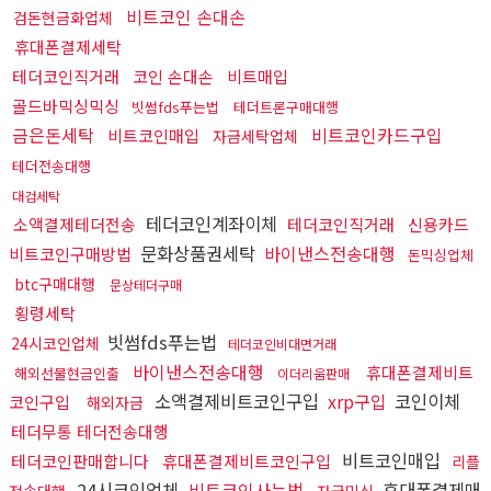
비트코인 손대손
검돈현금화업체
휴대폰결제세탁
테더코인직거래
코인 손대손
비트매입
골드바믹싱믹싱
빗썸fds푸는법
테더트론구매대행
금은돈세탁
비트코인카드구입
비트코인매입
자금세탁업체
테더전송대행
대검세탁
테더코인계좌이체
소액결제테더전송
테더코인직거래
신용카드
문화상품권세탁
바이낸스전송대행
비트코인구매방법
돈믹싱업체
btc구매대행
문상테더구매
횡령세탁
빗썸fds푸는법
24시코인업체
테더코인비대면거래
바이낸스전송대행
휴대폰결제비트
해외선물현금인출
이더리움판매
소액결제비트코인구입
xrp구입
코인이체
코인구입
해외자금
테더무통 테더전송대행
비트코인매입
테더코인판매합니다
휴대폰결제비트코인구입
리플
24시코인업체
비트코인사는법
휴대폰결제매
전송대행
자금믹싱