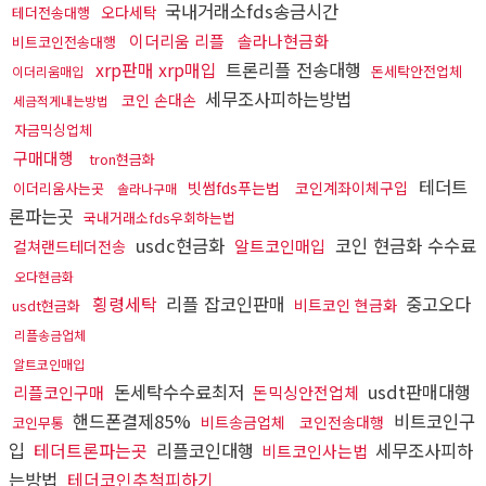
국내거래소fds송금시간
오다세탁
테더전송대행
이더리움 리플
솔라나현금화
비트코인전송대행
xrp판매 xrp매입
트론리플 전송대행
돈세탁안전업체
이더리움매입
세무조사피하는방법
코인 손대손
세금적게내는방법
자금믹싱업체
구매대행
tron현금화
테더트
빗썸fds푸는법
코인계좌이체구입
이더리움사는곳
솔라나구매
론파는곳
국내거래소fds우회하는법
usdc현금화
코인 현금화 수수료
알트코인매입
컬쳐랜드테더전송
오다현금화
횡령세탁
리플 잡코인판매
중고오다
비트코인 현금화
usdt현금화
리플송금업체
알트코인매입
돈세탁수수료최저
usdt판매대행
리플코인구매
돈믹싱안전업체
핸드폰결제85%
비트코인구
비트송금업체
코인전송대행
코인무통
입
테더트론파는곳
리플코인대행
세무조사피하
비트코인사는법
는방법
테더코인추척피하기