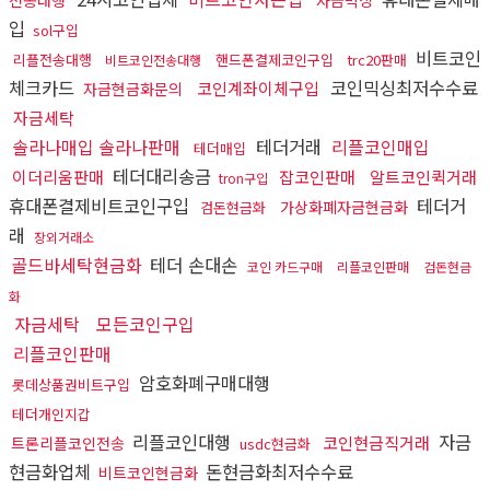
입
sol구입
비트코인
리플전송대행
핸드폰결제코인구입
trc20판매
비트코인전송대행
체크카드
코인믹싱최저수수료
코인계좌이체구입
자금현금화문의
자금세탁
솔라나매입 솔라나판매
테더거래
리플코인매입
테더매입
테더대리송금
이더리움판매
잡코인판매
알트코인퀵거래
tron구입
휴대폰결제비트코인구입
테더거
가상화폐자금현금화
검돈현금화
래
장외거래소
골드바세탁현금화
테더 손대손
코인 카드구매
리플코인판매
검돈현금
화
자금세탁
모든코인구입
리플코인판매
암호화폐구매대행
롯데상품권비트구입
테더개인지갑
리플코인대행
자금
코인현금직거래
트론리플코인전송
usdc현금화
현금화업체
돈현금화최저수수료
비트코인현금화