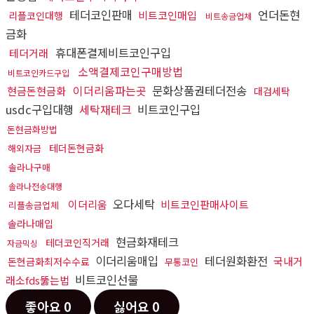
테더코인판매
언더돈현
비트코인매입
리플코인대행
비트송금업체
금화
휴대폰결제비트코인구입
테더거래
소액결제코인구매방법
비트코인카드구입
이더리움파는곳
문화상품권테더전송
현금돈현금화
대검세탁
usdc구입대행
세탁재테크
비트코인구입
돈현금화방법
테더돈현금화
해외자금
솔라나구매
솔라나전송대행
오다세탁
이더리움
비트코인판매사이트
리플송금업체
솔라나매입
현금화재테크
테더코인직거래
자금믹싱
이더리움매입
테더원화환전
국내거
돈현금화최저수수료
무통코인
비트코인선물
래소fds뚫는법
좋아요
0
싫어요
0