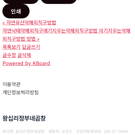
인쇄
«
자연유산약해외직구방법
자연낙태약해외직구애기지우는약해외직구방법 아기지우는약해
외직구방법 방법
»
목록보기
답글쓰기
글수정
글삭제
Powered by KBoard
이용약관
개인정보처리방침
왕십리정부네곱창
회사명: 왕십리정부네곱창 대표자: 오진수
사업자등록번호: 206-27-75896