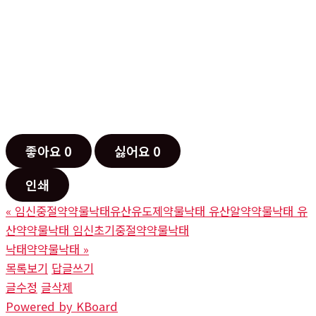
좋아요
0
싫어요
0
인쇄
«
임신중절약약물낙태유산유도제약물낙태 유산알약약물낙태 유
산약약물낙태 임신초기중절약약물낙태
낙태약약물낙태
»
목록보기
답글쓰기
글수정
글삭제
Powered by KBoard