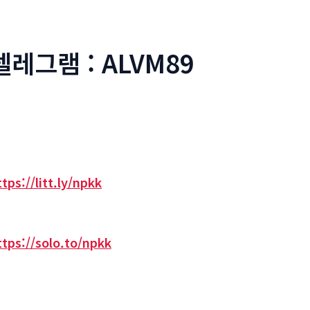
텔레그램 : ALVM89
ttps://litt.ly/npkk
ttps://solo.to/npkk