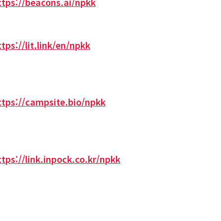
ttps://beacons.ai/npkk
ttps://lit.link/en/npkk
ttps://campsite.bio/npkk
ttps://link.inpock.co.kr/npkk