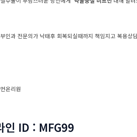
중절수술이 부담스러운 당신에게
약물중절 미프진
대해 알
부인과 전문의가 낙태후 회복되실때까지 책임지고 복용
우먼온리원
라인 ID : MFG99