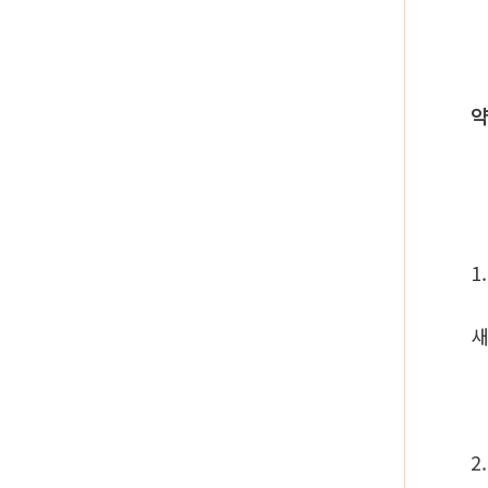
약
1
새
2