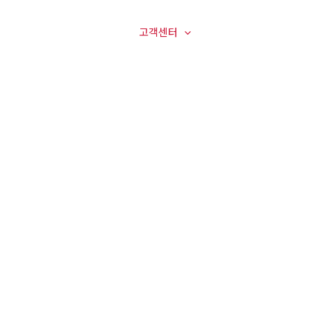
매장전경
온라인문의
고객센터
오시는길