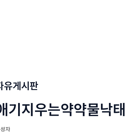
정부네곱창
메뉴소개
보도자료
자유게시판
애기지우는약약물낙태
작성자