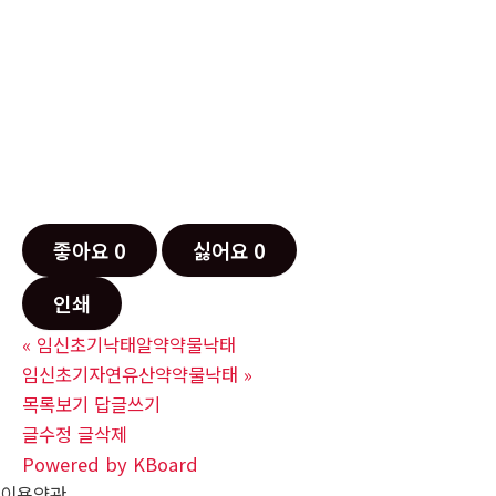
좋아요
0
싫어요
0
인쇄
«
임신초기낙태알약약물낙태
임신초기자연유산약약물낙태
»
목록보기
답글쓰기
글수정
글삭제
Powered by KBoard
이용약관