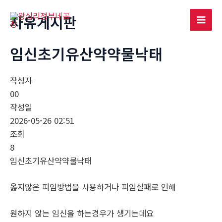
콘
자유게시판
텐
Mai
츠
로
임신초기유산약약물낙태
Men
건
너
작성자
뛰
00
기
작성일
2026-05-26 02:51
조회
8
임신초기유산약약물낙태
옳지않은 피임방법을 사용하거나 피임실패로 인해
원하지 않는 임신을 하는경우가 생기는데요