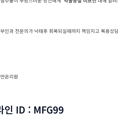
중절수술이 부담스러운 당신에게
약물중절 미프진
대해 알
부인과 전문의가 낙태후 회복되실때까지 책임지고 복용
우먼온리원
라인 ID : MFG99