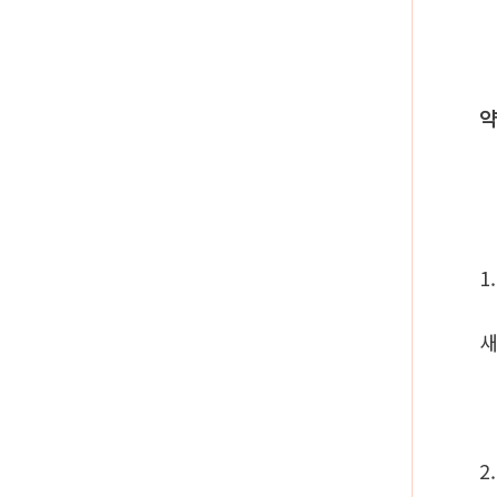
약
1
새
2