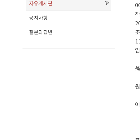
자유게시판
0
공지사항
2
질문과답변
1
옳
원
어