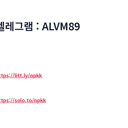
텔레그램 : ALVM89
ttps://litt.ly/npkk
ttps://solo.to/npkk