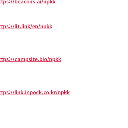
ttps://beacons.ai/npkk
ttps://lit.link/en/npkk
ttps://campsite.bio/npkk
ttps://link.inpock.co.kr/npkk