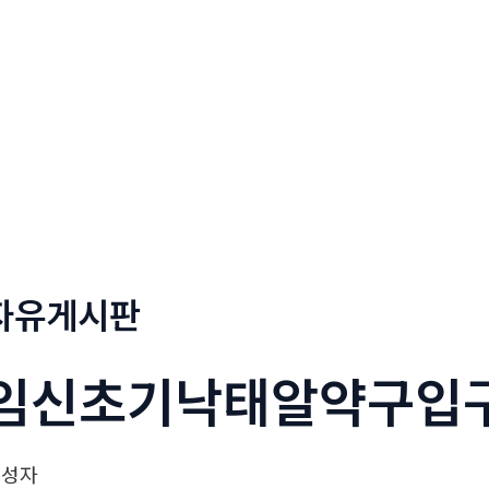
정부네곱창
메뉴소개
보도자료
자유게시판
임신초기낙태알약구입
작성자