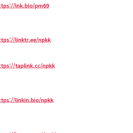
ttps://lnk.bio/pm69
ttps://linktr.ee/npkk
ttps://taplink.cc/npkk
ttps://linkin.bio/npkk