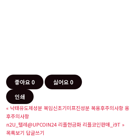
좋아요
0
싫어요
0
인쇄
«
낙태유도제성분 복임신초기미프진성분 복용후주의사항 용
후주의사항
n2U_텔레@UPCOIN24 리플현금화 리플코인판매_i9T
»
목록보기
답글쓰기