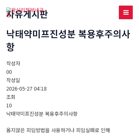
콘
자유게시판
텐
Mai
츠
로
낙태약미프진성분 복용후주의사
Men
건
항
너
뛰
기
작성자
00
작성일
2026-05-27 04:18
조회
10
낙태약미프진성분 복용후주의사항
옳지않은 피임방법을 사용하거나 피임실패로 인해