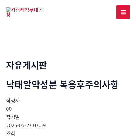
콘
텐
Mai
츠
로
Men
건
너
뛰
기
자유게시판
낙태알약성분 복용후주의사항
작성자
00
작성일
2026-05-27 07:59
조회