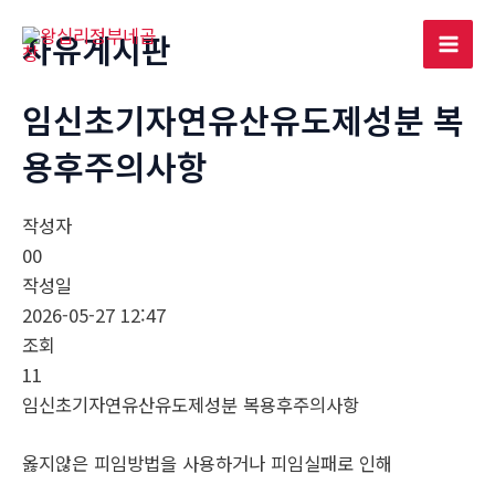
콘
자유게시판
텐
Mai
츠
로
임신초기자연유산유도제성분 복
Men
건
용후주의사항
너
뛰
기
작성자
00
작성일
2026-05-27 12:47
조회
11
임신초기자연유산유도제성분 복용후주의사항
옳지않은 피임방법을 사용하거나 피임실패로 인해