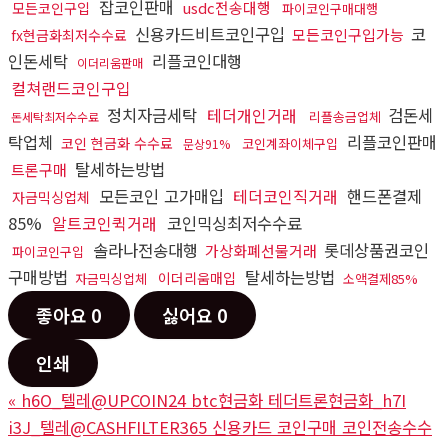
잡코인판매
usdc전송대행
모든코인구입
파이코인구매대행
신용카드비트코인구입
코
모든코인구입가능
fx현금화최저수수료
인돈세탁
리플코인대행
이더리움판매
컬쳐랜드코인구입
정치자금세탁
테더개인거래
검돈세
리플송금업체
돈세탁최저수수료
탁업체
리플코인판매
코인 현금화 수수료
코인계좌이체구입
문상91%
탈세하는방법
트론구매
모든코인 고가매입
테더코인직거래
핸드폰결제
자금믹싱업체
85%
알트코인퀵거래
코인믹싱최저수수료
솔라나전송대행
롯데상품권코인
가상화폐선물거래
파이코인구입
구매방법
탈세하는방법
이더리움매입
자금믹싱업체
소액결제85%
좋아요
0
싫어요
0
인쇄
«
h6O_텔레@UPCOIN24 btc현금화 테더트론현금화_h7I
i3J_텔레@CASHFILTER365 신용카드 코인구매 코인전송수수