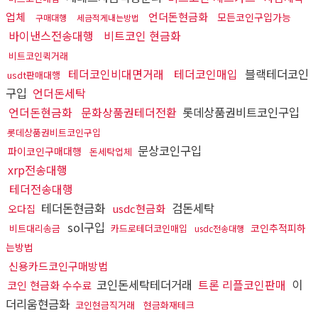
업체
언더돈현금화
모든코인구입가능
구매대행
세금적게내는방법
바이낸스전송대행
비트코인 현금화
비트코인퀵거래
테더코인비대면거래
테더코인매입
블랙테더코인
usdt판매대행
구입
언더돈세탁
언더돈현금화
문화상품권테더전환
롯데상품권비트코인구입
롯데상품권비트코인구입
문상코인구입
파이코인구매대행
돈세탁업체
xrp전송대행
테더전송대행
테더돈현금화
검돈세탁
usdc현금화
오다집
sol구입
코인추적피하
비트대리송금
카드로테더코인매입
usdc전송대행
는방법
신용카드코인구매방법
코인돈세탁테더거래
트론 리플코인판매
이
코인 현금화 수수료
더리움현금화
코인현금직거래
현금화재테크