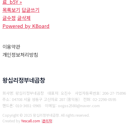
료_b5Y
»
목록보기
답글쓰기
글수정
글삭제
Powered by KBoard
이용약관
개인정보처리방침
왕십리정부네곱창
회사명: 왕십리정부네곱창 대표자: 오진수
사업자등록번호: 206-27-75896
주소: 04708 서울 성동구 고산자로 287 (홍익동)
전화: 02-2298-0595
핸드폰: 010-3651-0965
이메일: oojjss2580@naver.com
Copyright © 2025 왕십리정부네곱창. All rights reserved.
Created by
Yescall.com
[
관리자
]