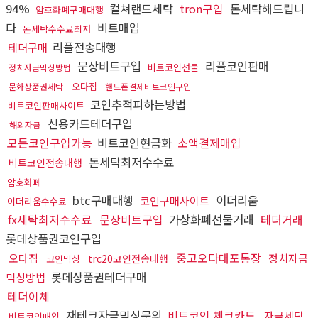
94%
컬쳐랜드세탁
tron구입
돈세탁해드립니
암호화폐구매대행
다
비트매입
돈세탁수수료최저
리플전송대행
테더구매
문상비트구입
리플코인판매
비트코인선물
정치자금믹싱방법
오다집
문화상품권세탁
핸드폰결제비트코인구입
코인추적피하는방법
비트코인판매사이트
신용카드테더구입
해외자금
모든코인구입가능
비트코인현금화
소액결제매입
돈세탁최저수수료
비트코인전송대행
암호화폐
btc구매대행
이더리움
코인구매사이트
이더리움수수료
fx세탁최저수수료
문상비트구입
가상화폐선물거래
테더거래
롯데상품권코인구입
중고오다대포통장
오다집
정치자금
trc20코인전송대행
코인믹싱
롯데상품권테더구매
믹싱방법
테더이체
재테크자금믹싱문의
비트코인 체크카드
자금세탁
비트코인매입