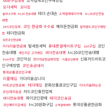
소액결제코인구매방법
usdc구입대행
오다세탁
오다집
테더 손대손
소액결제테더구매
trc20코인전송
솔라나구매
trc20 전송대행
대행
코인 현금화 수수료
해외돈현금화
24시코인업체
컬쳐랜드코인구매방
테더현금화
법
모든코인현금화
탈세돈세탁
휴대폰결제비트구입
코인
이더리움현금화
sol구입
전송대행
trc20코인전송대행
테더전송대행
개인지갑 고가매입
코인믹싱
신용카드비트코
tron구입
정치자금현금화방법
리플코인판매
인구매방법
코인송금대리
롯데상품권코인구매
리플매입
이더리움삽니다
테더매입
문화상품권코인구입
비트코인현금화
이더리움파는곳
카드코인충전업체
코인대리송금
파이코인판매
테더코인송금
테더전송대행
trc20원화구입
롯데상품권현금화
코인해외지갑매입
소액결제세탁