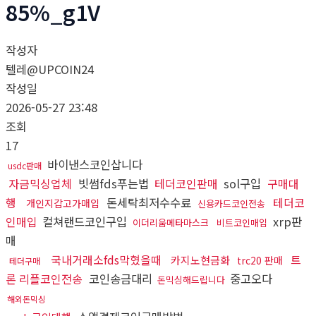
85%_g1V
작성자
텔레@UPCOIN24
작성일
2026-05-27 23:48
조회
17
바이낸스코인삽니다
usdc판매
자금믹싱업체
빗썸fds푸는법
테더코인판매
sol구입
구매대
행
돈세탁최저수수료
테더코
개인지갑고가매입
신용카드코인전송
인매입
컬쳐랜드코인구입
xrp판
이더리움메타마스크
비트코인매입
매
국내거래소fds막혔을때
트
카지노현금화
trc20 판매
테더구매
론 리플코인전송
코인송금대리
중고오다
돈믹싱해드립니다
해외돈믹싱