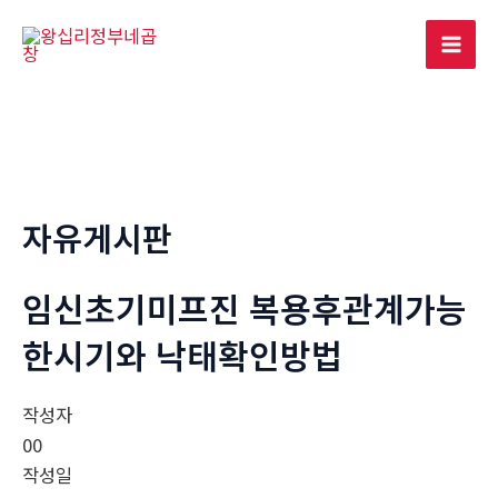
콘
텐
Mai
츠
로
Men
건
너
뛰
기
자유게시판
임신초기미프진 복용후관계가능
한시기와 낙태확인방법
작성자
00
작성일