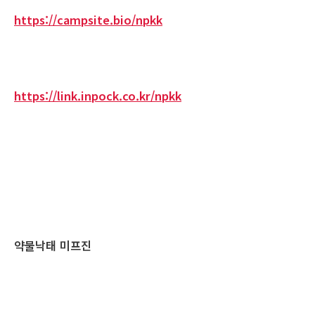
https://campsite.bio/npkk
https://link.inpock.co.kr/npkk
약물낙태 미프진