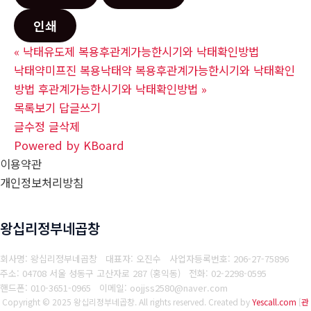
인쇄
«
낙태유도제 복용후관계가능한시기와 낙태확인방법
낙태약미프진 복용낙태약 복용후관계가능한시기와 낙태확인
방법 후관계가능한시기와 낙태확인방법
»
목록보기
답글쓰기
글수정
글삭제
Powered by KBoard
이용약관
개인정보처리방침
왕십리정부네곱창
회사명: 왕십리정부네곱창 대표자: 오진수
사업자등록번호: 206-27-75896
주소: 04708 서울 성동구 고산자로 287 (홍익동)
전화: 02-2298-0595
핸드폰: 010-3651-0965
이메일: oojjss2580@naver.com
Copyright © 2025 왕십리정부네곱창. All rights reserved.
Created by
Yescall.com
[
관