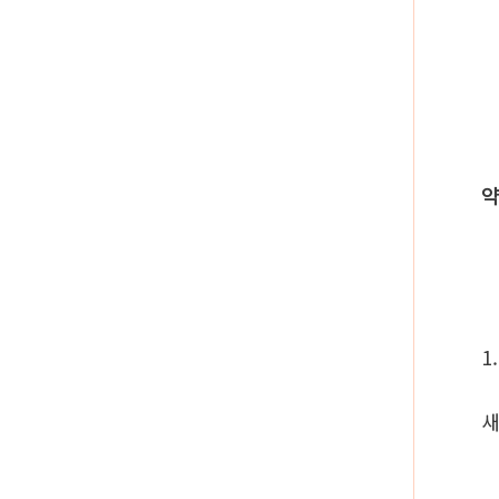
약
1
새