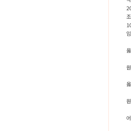
2
1
옳
원
옳
원
어