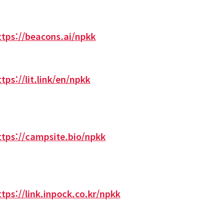
ttps://beacons.ai/npkk
ttps://lit.link/en/npkk
ttps://campsite.bio/npkk
ttps://link.inpock.co.kr/npkk