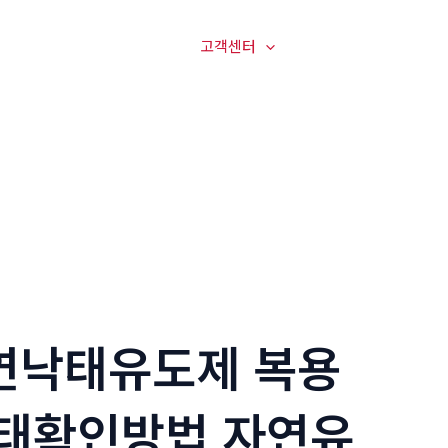
매장전경
온라인문의
고객센터
오시는길
연낙태유도제 복용
태확인방법 자연유