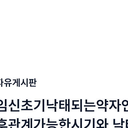
정부네곱창
메뉴소개
보도자료
자유게시판
임신초기낙태되는약자
후관계가능한시기와 낙