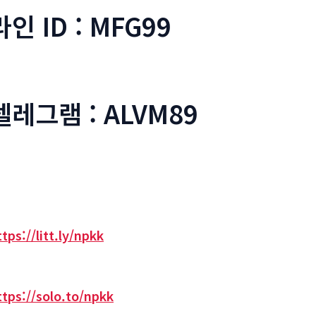
라인 ID : MFG99
텔레그램 : ALVM89
ttps://litt.ly/npkk
ttps://solo.to/npkk