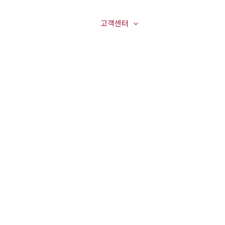
매장전경
온라인문의
고객센터
오시는길