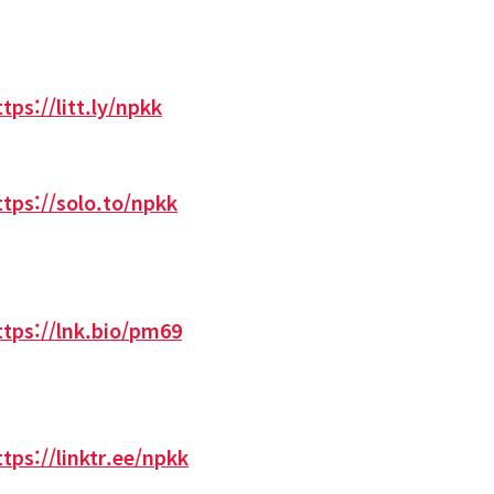
ttps://litt.ly/npkk
ttps://solo.to/npkk
ttps://lnk.bio/pm69
ttps://linktr.ee/npkk