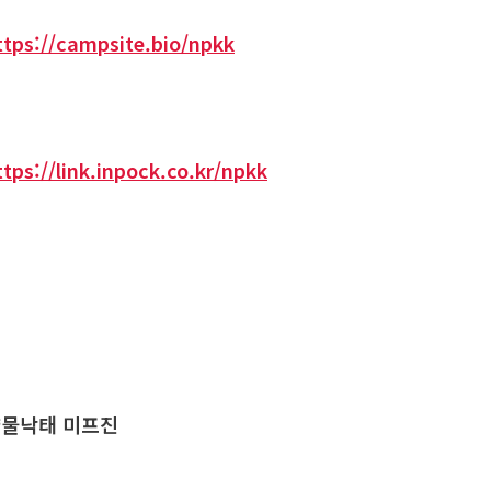
ttps://campsite.bio/npkk
ttps://link.inpock.co.kr/npkk
물낙태 미프진