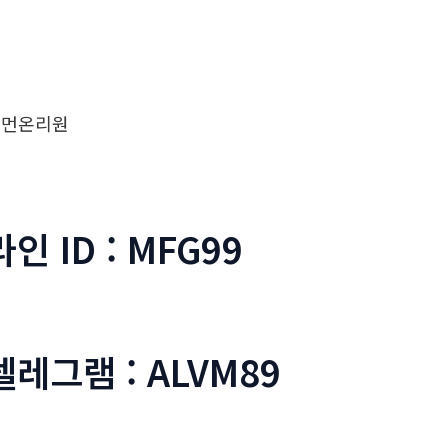
우먼온리원
라인 ID : MFG99
텔레그램 : ALVM89