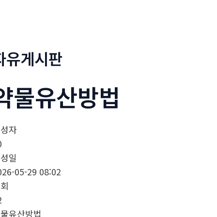
정부네곱창
메뉴소개
보도자료
자유게시판
약물유산방법
작성자
0
작성일
026-05-29 08:02
조회
2
약물유산방법