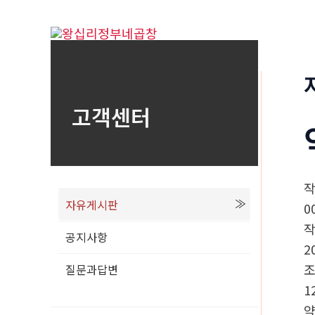
콘
텐
츠
로
건
고객센터
너
뛰
기
자유게시판
0
공지사항
2
질문과답변
1