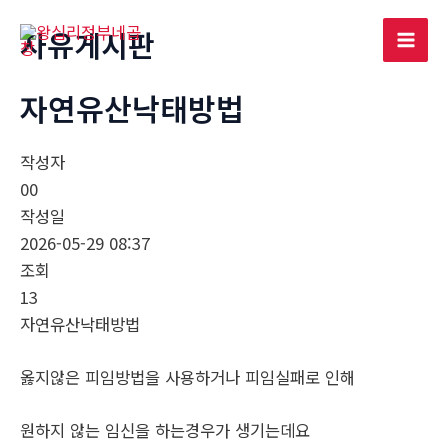
콘
자유게시판
텐
Mai
츠
로
자연유산낙태방법
Men
건
너
작성자
뛰
00
기
작성일
2026-05-29 08:37
조회
13
자연유산낙태방법
옳지않은 피임방법을 사용하거나 피임실패로 인해
원하지 않는 임신을 하는경우가 생기는데요