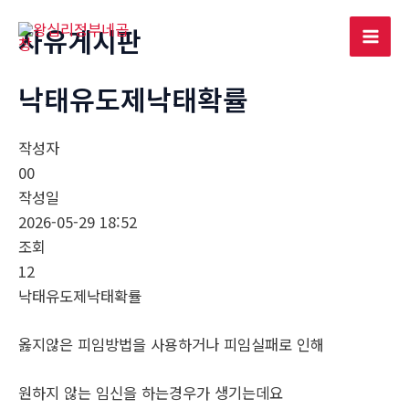
콘
자유게시판
텐
Mai
츠
로
낙태유도제낙태확률
Men
건
너
작성자
뛰
00
기
작성일
2026-05-29 18:52
조회
12
낙태유도제낙태확률
옳지않은 피임방법을 사용하거나 피임실패로 인해
원하지 않는 임신을 하는경우가 생기는데요