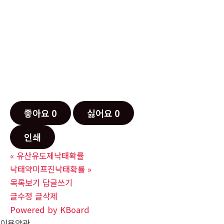
좋아요
0
싫어요
0
인쇄
«
유산유도제낙태확률
낙태약미프진낙태확률
»
목록보기
답글쓰기
글수정
글삭제
Powered by KBoard
이용약관