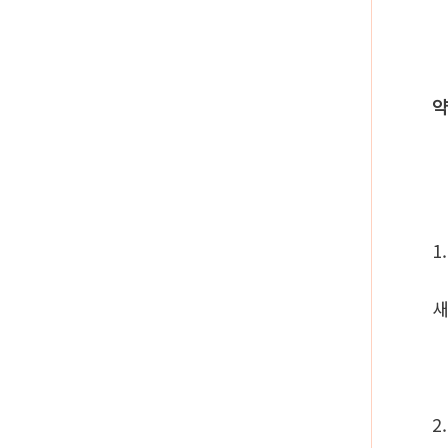
약
1
새
2