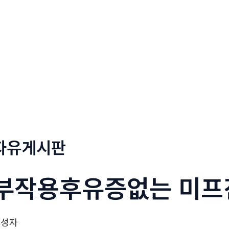
정부네곱창
메뉴소개
보도자료
자유게시판
부작용후유증없는 미프
작성자