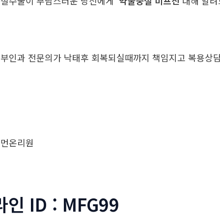
중절수술이 부담스러운 당신에게
약물중절 미프진
대해 알
부인과 전문의가 낙태후 회복되실때까지 책임지고 복용
우먼온리원
라인 ID : MFG99