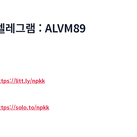
텔레그램 : ALVM89
ttps://litt.ly/npkk
ttps://solo.to/npkk