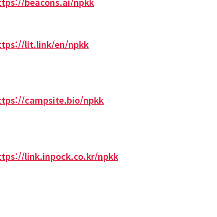
ttps://beacons.ai/npkk
ttps://lit.link/en/npkk
ttps://campsite.bio/npkk
ttps://link.inpock.co.kr/npkk