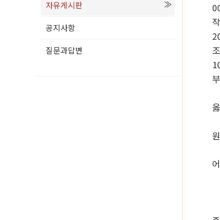
자유게시판
0
공지사항
2
질문과답변
1
옳
원
어