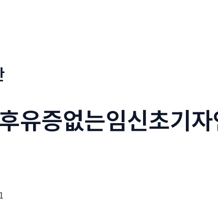
판
후유증없는임신초기자
1