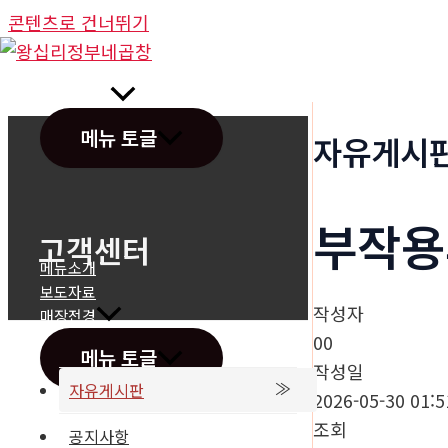
콘텐츠로 건너뛰기
정부네곱창
메뉴 토글
자유게시
부작용
고객센터
메뉴소개
보도자료
작성자
매장전경
00
메뉴 토글
작성일
자유게시판
2026-05-30 01:5
조회
공지사항
온라인문의