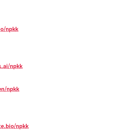
bio/npkk
s.ai/npkk
/en/npkk
te.bio/npkk