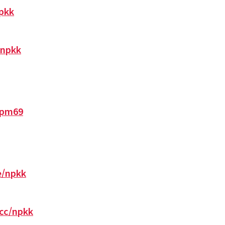
npkk
/npkk
o/pm69
ee/npkk
.cc/npkk