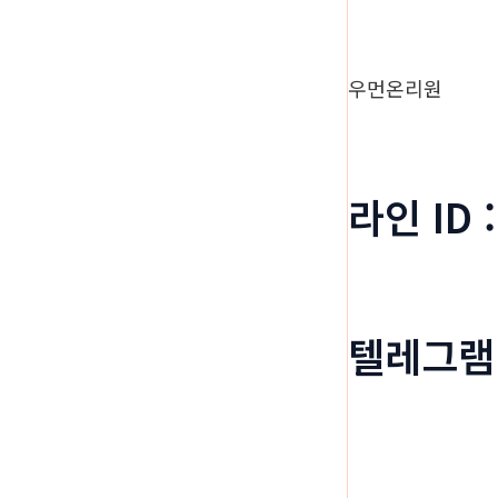
우먼온리원
라인 ID 
텔레그램 