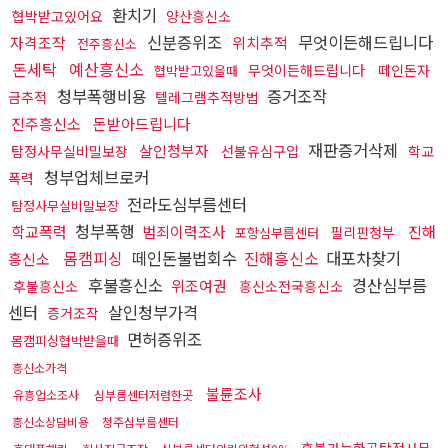
환치기
협박받고있어요
양산흥신소
신분증위조
무엇이든해드립니다
자격조작
위치추적
전주흥신소
돈세탁
예산흥신소
무엇이든해드립니다
떼인돈자
협박받고있을때
청부폭행비용
증거조작
금추적
텔레그램추적방법
진주흥신소
돈받아드립니다
재판증거삭제
살인청부자
탐정사무실비밀보장
선불유심구입
학교
청부업체브로커
폭력
전라도심부름센터
탐정사무실비밀보장
청부폭행
학교폭력
범죄이력조사
진해
필리핀청부
포항심부름센터
몸캠피싱
떼인돈불법회수
진해흥신소
대포차찾기
흥신소
후불흥신소
경산심부름
위조여권
후불흥신소
흥신소전국흥신소
센터
살인청부가격
증거조작
면허증위조
몸캠피싱협박받을때
흥신소가격
불륜조사
유흥업소조사
심부름센터저렴한곳
흥신소상담비용
청주심부름센터
후불가능한곳탐정사무