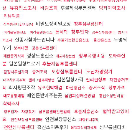
휴대폰해킹
회사진급조작
심부름센터의뢰위험성0%
유흥업소조사
바람조회
후불제심부름센터
범죄이력조사
실
리뷰악플
비밀보장비밀보장
청주심부름센터
심부름센터24시상담
청부업자
돈세탁
어려운일흥신소
어려운일흥신소
공주심부름센터
범죄이
실종자찾아드립니다
누명씌
후불가능한곳흥신소
울산흥신소
력조사
우기
보복대행
강릉심부름센터
경상도흥신소
청부폭행비용
도와주실
재판증거삭제
대포차찾는법
일본밀항브로커
후불제심부름센터
분
포항심부름센터
도난차량찾기
증거조작
탐정사무실가격
일본밀항가격
필리핀청부
재판증거조
대포차위치추적
텔레그램추적방법
회사평판조작
유포협박해결
증거조작
청부가격
작
마산흥신소
떼인돈받아주는곳
몸캠피싱해결방법
대포통장매입
흥신소상담비용
학력조사
협박받고있어
후불제흥신소
청부업자
차량찾기
심부름센터완전범죄
요
안전보장흥신소
안전보장심부름센터
차량위치추적
천안심부름센터
흥신소이용후기
심부름센터비
몸캠피싱해킹삭제