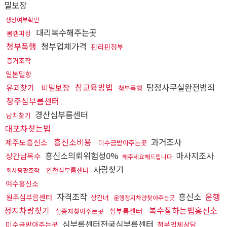
밀보장
생상여부확인
대리복수해주는곳
몸캠피싱
청부폭행
청부업체가격
핀리핀청부
증거조작
일본밀항
참교육방법
탐정사무실완전범죄
유괴찾기
비밀보장
청부폭행
청주심부름센터
경산심부름센터
납치찾기
대포차찾는법
흥신소비용
과거조사
제주도흥신소
미수금받아주는곳
흥신소의뢰위험성0%
마사지조사
상간남복수
해주세요해드립니다
사람찾기
인천심부름센터
회사평판조작
여수흥신소
자격조작
흥신소
운행
원주심부름센터
상간녀
운행정지차량찾아주는곳
정지차량찾기
복수잘하는법흥신소
심부름센터
실종자찾아주는곳
심부름센터전국심부름센터
미수금받아주는곳
청부업체상담