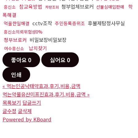
참교육방법
청부업체브로커
학
흥신소
선불심매입판매
차량조회
폭해결
cctv조작
후불제탐정사무실
억울한일해결
주민등록증위조
흥신소의뢰위험성0%
청부브로커
비밀보장비밀보장
납치찾기
여수흥신소
좋아요
0
싫어요
0
인쇄
«
먹는인공낙태약효과,후기,비용,금액
먹는약물유산미프진효과,후기,비용,금액
»
목록보기
답글쓰기
글수정
글삭제
Powered by KBoard