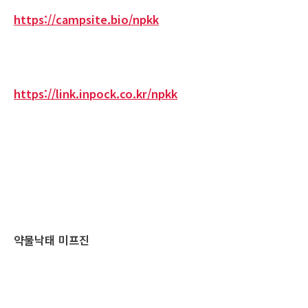
https://campsite.bio/npkk
https://link.inpock.co.kr/npkk
약물낙태 미프진