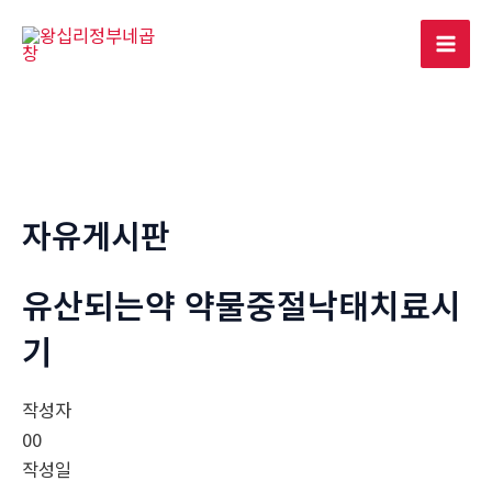
콘
텐
Mai
츠
로
Men
건
너
뛰
기
자유게시판
유산되는약 약물중절낙태치료시
기
작성자
00
작성일