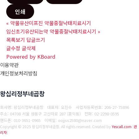
인쇄
«
약물유산미프진 약물중절낙태치료시기
임신초기유산되는약 약물중절낙태치료시기
»
목록보기
답글쓰기
글수정
글삭제
Powered by KBoard
이용약관
개인정보처리방침
왕십리정부네곱창
회사명: 왕십리정부네곱창 대표자: 오진수
사업자등록번호: 206-27-75896
주소: 04708 서울 성동구 고산자로 287 (홍익동)
전화: 02-2298-0595
핸드폰: 010-3651-0965
이메일: oojjss2580@naver.com
Copyright © 2025 왕십리정부네곱창. All rights reserved.
Created by
Yescall.com
[
관
리자
]