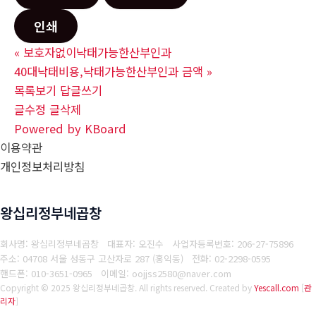
인쇄
«
보호자없이낙태가능한산부인과
40대낙태비용,낙태가능한산부인과 금액
»
목록보기
답글쓰기
글수정
글삭제
Powered by KBoard
이용약관
개인정보처리방침
왕십리정부네곱창
회사명: 왕십리정부네곱창 대표자: 오진수
사업자등록번호: 206-27-75896
주소: 04708 서울 성동구 고산자로 287 (홍익동)
전화: 02-2298-0595
핸드폰: 010-3651-0965
이메일: oojjss2580@naver.com
Copyright © 2025 왕십리정부네곱창. All rights reserved.
Created by
Yescall.com
[
관
리자
]