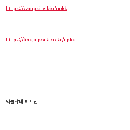
https://campsite.bio/npkk
https://link.inpock.co.kr/npkk
약물낙태 미프진