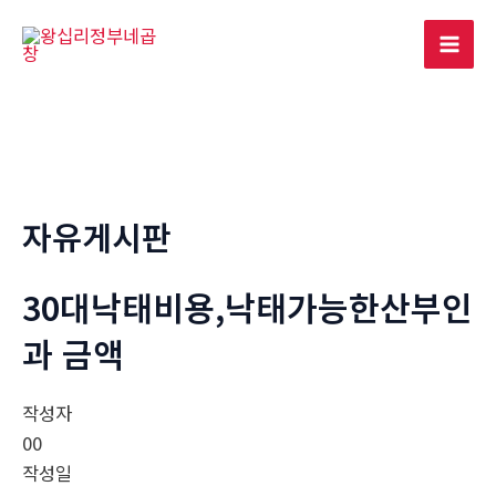
콘
텐
Mai
츠
로
Men
건
너
뛰
기
자유게시판
30대낙태비용,낙태가능한산부인
과 금액
작성자
00
작성일