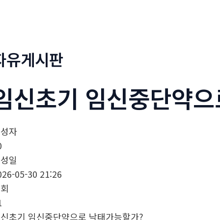
정부네곱창
메뉴소개
보도자료
자유게시판
임신초기 임신중단약으
작성자
0
작성일
026-05-30 21:26
조회
1
신초기 임신중단약으로 낙태가능할가?