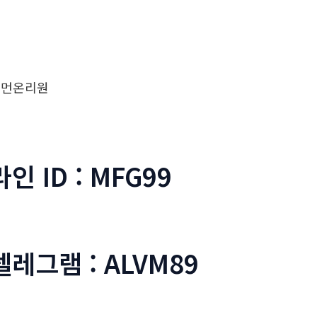
우먼온리원
라인 ID : MFG99
텔레그램 : ALVM89