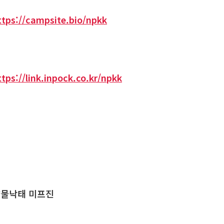
ttps://campsite.bio/npkk
ttps://link.inpock.co.kr/npkk
물낙태 미프진