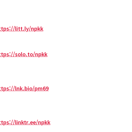
ttps://litt.ly/npkk
ttps://solo.to/npkk
ttps://lnk.bio/pm69
ttps://linktr.ee/npkk