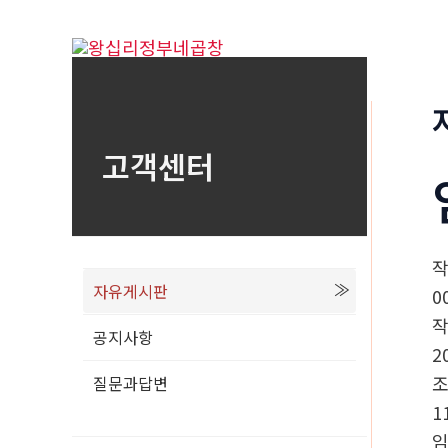
콘
텐
츠
로
건
고객센터
너
뛰
기
자유게시판
0
공지사항
2
질문과답변
1
임