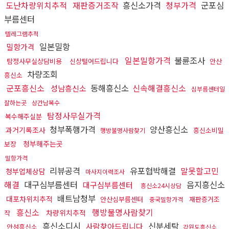
도난차량위치추적
재판증거조작
흥신소가격
청부가격
군포심
부름센터
텔레그램추적
일본밀항
밀항가격
일본밀항가격
불륜조사
탐정사무실상담비용
신상털어드립니다
안산
차량조회
흥신소
군포흥신소
동해흥신소
신속해결흥신소
성남흥신소
심부름센터일
잘하는곳
상간남복수
탐정사무실가격
복수해주실분
청부폭행가격
양산흥신소
과거기록조사
흥신소비밀
행방불명사람찾기
청부해주는곳
보장
밀항가격
리뷰공격
유포협박해결
말못할고민
청부업체상담
마사지이력조사
해결
대구심부름센터
음지흥신소
대구심부름센터
흥신소24시상담
배트남청부
대포차위치추적
안산심부름센터
재판증거조
중국밀항가격
흥신소
행방불명사람찾기
차량위치추적
작
흥신소디시
신분세탁
사람찾아드립니다
안성흥신소
강원도흥신소