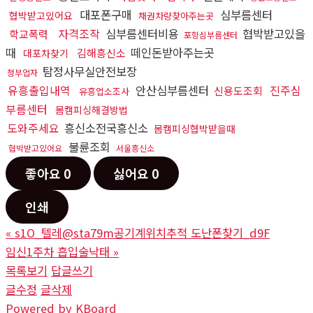
대포폰구매
심부름센터
협박받고있어요
채권차량찾아주는곳
자격조작
심부름센터비용
협박받고있을
학교폭력
포항심부름센터
때
떼인돈받아주는곳
김해흥신소
대포차찾기
탐정사무실안전보장
청부업자
유흥출입내역
안산심부름센터
진주심
신용도조회
유흥업소조사
부름센터
몸캠피싱해결방법
도와주세요
흥신소전국흥신소
몸캠피싱협박받을때
불륜조회
협박받고있어요
서울흥신소
좋아요
0
싫어요
0
인쇄
«
s1O_텔레@sta79m공기계위치추적 도난폰찾기_d9F
임신1주차 흡입술낙­태
»
목록보기
답글쓰기
글수정
글삭제
Powered by KBoard