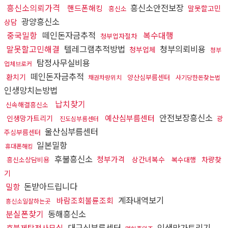
흥신소의뢰가격
흥신소안전보장
핸드폰해킹
말못할고민
흥신소
광양흥신소
상담
중국밀항
떼인돈자금추적
복수대행
청부업자절차
말못할고민해결
텔레그램추적방법
청부의뢰비용
청부업체
청부
탐정사무실비용
업체브로커
떼인돈자금추적
환치기
양산심부름센터
채권차량위치
사기당한돈찾는법
인생망치는방법
납치찾기
신속해결흥신소
안전보장흥신소
예산심부름센터
인생망가트리기
광
진도심부름센터
울산심부름센터
주심부름센터
일본밀항
휴대폰해킹
후불흥신소
청부가격
상간녀복수
차량찾
흥신소상담비용
복수대행
기
돈받아드립니다
밀항
계좌내역보기
바람조회불륜조회
흥신소일잘하는곳
분실폰찾기
동해흥신소
대구심부름센터
인생망가트리기
후불제탐정사무실