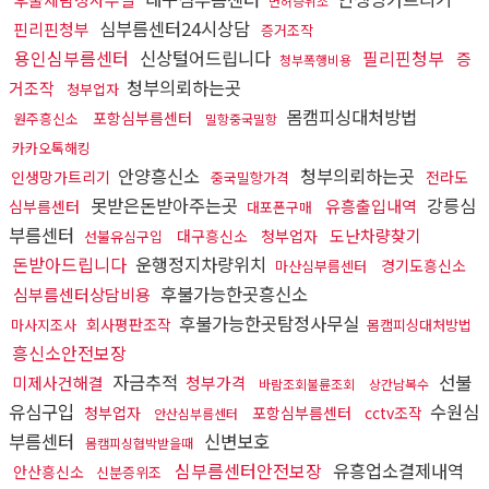
면허증위조
심부름센터24시상담
핀리핀청부
증거조작
용인심부름센터
신상털어드립니다
필리핀청부
증
청부폭행비용
청부의뢰하는곳
거조작
청부업자
몸캠피싱대처방법
포항심부름센터
원주흥신소
밀항중국밀항
카카오톡해킹
안양흥신소
청부의뢰하는곳
인생망가트리기
전라도
중국밀항가격
못받은돈받아주는곳
강릉심
유흥출입내역
심부름센터
대포폰구매
부름센터
도난차량찾기
대구흥신소
청부업자
선불유심구입
돈받아드립니다
운행정지차량위치
경기도흥신소
마산심부름센터
후불가능한곳흥신소
심부름센터상담비용
후불가능한곳탐정사무실
회사평판조작
마사지조사
몸캠피싱대처방법
흥신소안전보장
자금추적
선불
미제사건해결
청부가격
바람조회불륜조회
상간남복수
유심구입
수원심
청부업자
포항심부름센터
cctv조작
안산심부름센터
부름센터
신변보호
몸캠피싱협박받을때
심부름센터안전보장
유흥업소결제내역
안산흥신소
신분증위조