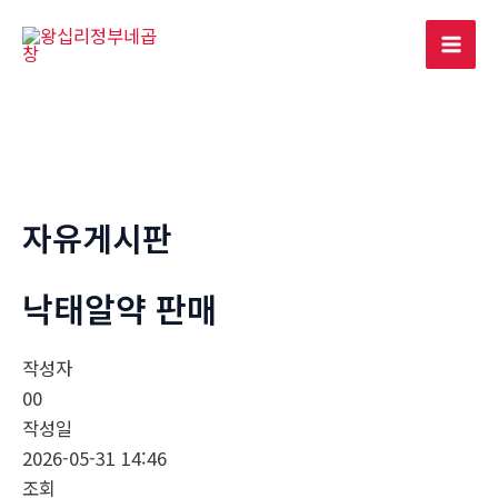
콘
텐
Mai
츠
로
Men
건
너
뛰
기
자유게시판
낙­태알약 판매
작성자
00
작성일
2026-05-31 14:46
조회