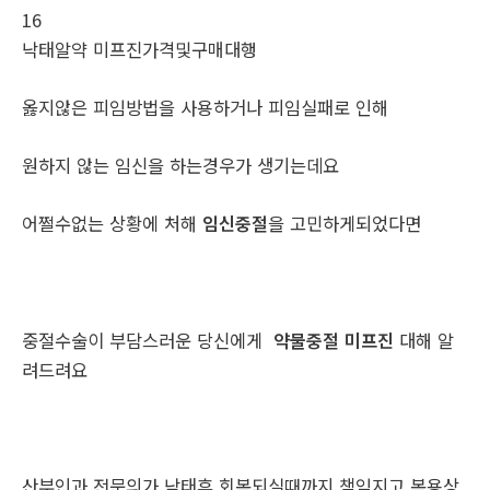
16
낙­태알약 미­프진가격및구매대행
옳지않은 피임방법을 사용하거나 피임실패로 인해
원하지 않는 임신을 하는경우가 생기는데요
어쩔수없는 상황에 처해
임신중절
을 고민하게되었다면
중절수술이 부담스러운 당신에게
약물중절 미프진
대해 알
려드려요
산부인과 전문의가 낙태후 회복되실때까지 책임지고 복용상