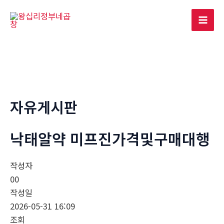
콘
텐
Mai
츠
로
Men
건
너
뛰
기
자유게시판
낙­태알약 미­프진가격및구매대행
작성자
00
작성일
2026-05-31 16:09
조회