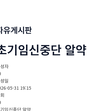
정부네곱창
메뉴소개
보도자료
자유게시판
초기임신중단 알약
작성자
0
작성일
026-05-31 19:15
조회
0
기임신중단 알약