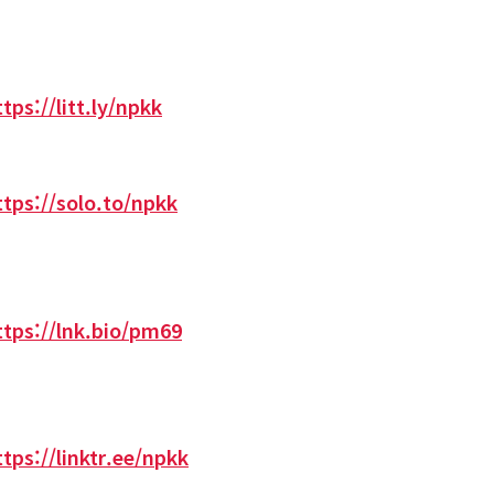
ttps://litt.ly/npkk
ttps://solo.to/npkk
ttps://lnk.bio/pm69
ttps://linktr.ee/npkk