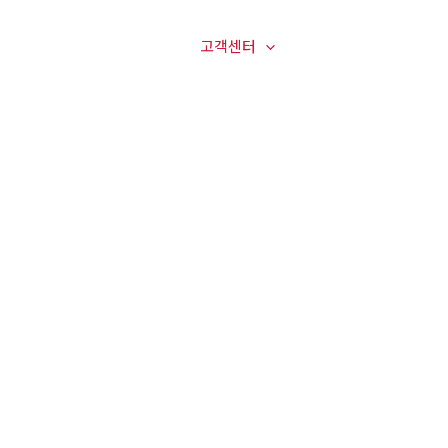
매장전경
온라인문의
고객센터
오시는길