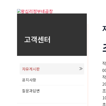
콘
텐
츠
로
건
고객센터
너
뛰
기
자유게시판
0
공지사항
2
질문과답변
1
초