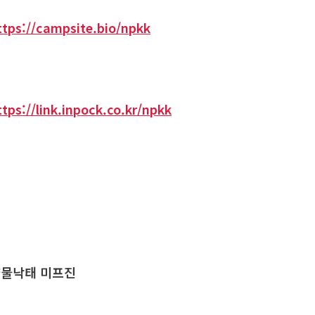
ttps://campsite.bio/npkk
ttps://link.inpock.co.kr/npkk
물낙태 미프진