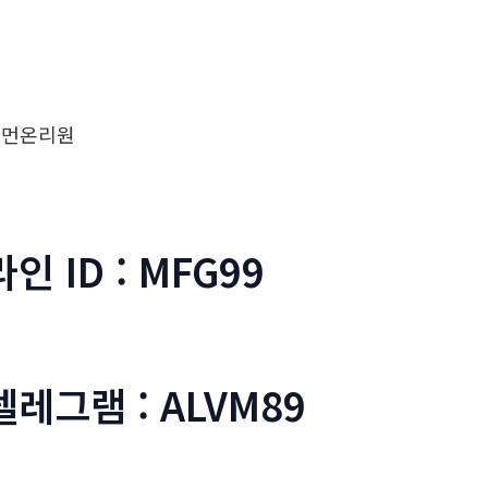
우먼온리원
라인 ID : MFG99
텔레그램 : ALVM89