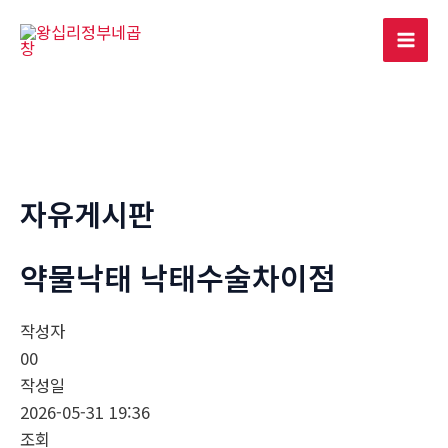
콘
텐
Mai
츠
로
Men
건
너
뛰
기
자유게시판
약물낙­태 낙­태수술차이점
작성자
00
작성일
2026-05-31 19:36
조회