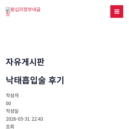
콘
텐
Mai
츠
로
Men
건
너
뛰
기
자유게시판
낙­태흡입술 후기
작성자
00
작성일
2026-05-31 22:43
조회