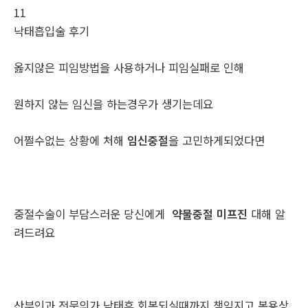
11
낙­태흡입술 후기
옳지않은 피임방법을 사용하거나 피임실패로 인해
원하지 않는 임신을 하는경우가 생기는데요
어쩔수없는 상황에 처해
임신중절
을 고민하게되었다면
중절수술이 부담스러운 당신에게
약물중절 미프진
대해 알
려드려요
산부인과 전문의가 낙태후 회복되실때까지 책임지고 복용상