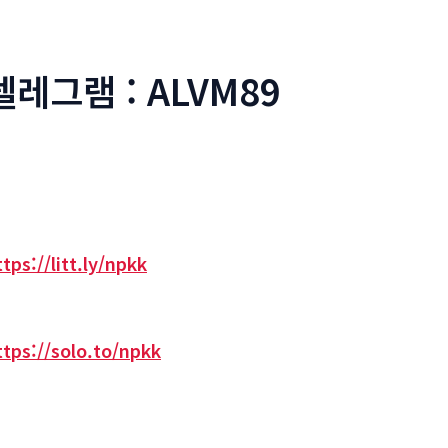
텔레그램 : ALVM89
ttps://litt.ly/npkk
ttps://solo.to/npkk