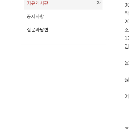
자유게시판
0
공지사항
2
질문과답변
1
임
옳
원
어