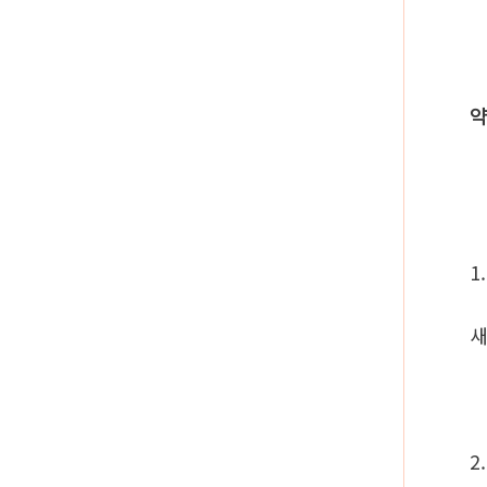
약
1
새
2