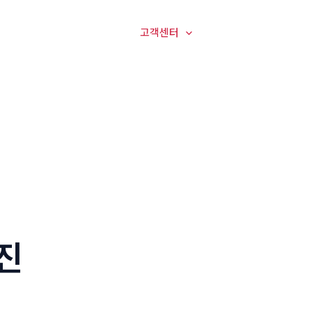
매장전경
온라인문의
고객센터
오시는길
진