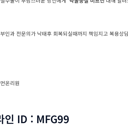
중절수술이 부담스러운 당신에게
약물중절 미프진
대해 알
부인과 전문의가 낙태후 회복되실때까지 책임지고 복용
우먼온리원
라인 ID : MFG99