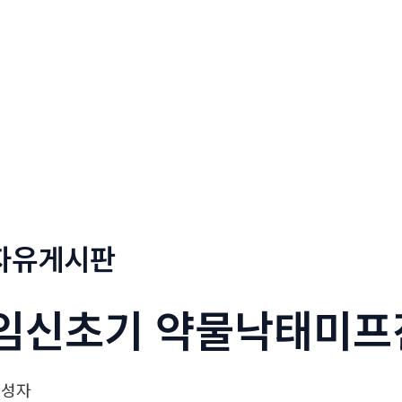
정부네곱창
메뉴소개
보도자료
자유게시판
임신초기 약물낙­태미­프
작성자