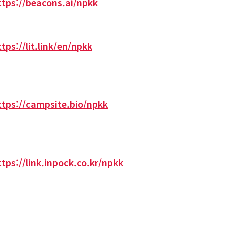
ttps://beacons.ai/npkk
ttps://lit.link/en/npkk
ttps://campsite.bio/npkk
ttps://link.inpock.co.kr/npkk