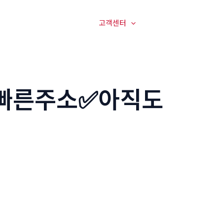
매장전경
온라인문의
고객센터
오시는길
 빠른주소✅아직도