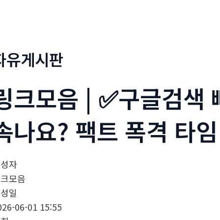
정부네곱창
메뉴소개
보도자료
자유게시판
링크모음 | ✅구글검색
속나요? 팩트 폭격 타임
작성자
링크모음
작성일
026-06-01 15:55