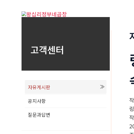
콘
텐
츠
로
건
고객센터
너
뛰
기
자유게시판
공지사항
질문과답변
2