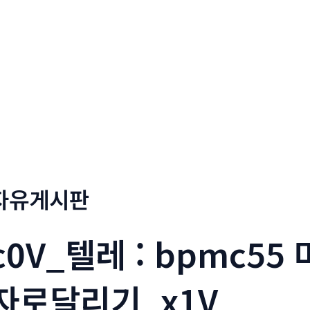
정부네곱창
메뉴소개
보도자료
자유게시판
c0V_텔레 : bpmc5
자로달리기_x1V