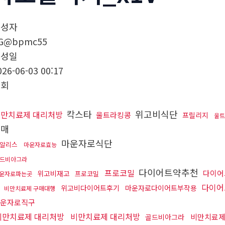
작성자
G@bpmc55
작성일
026-06-03 00:17
조회
칵스타
위고비식단
만치료제 대리처방
울트라킹콩
프릴리지
울트
구매
마운자로식단
알리스
마운자로효능
드비아그라
다이어트약추천
프로코밀
다이어
위고비재고
프로코밀
운자로파는곳
행
다이어
위고비다이어트후기
마운자로다이어트부작용
비만치료제 구매대행
운자로직구
비만치료제 대리처방
비만치료제 대리처방
비만치료제
골드비아그라