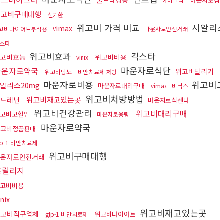
울트라킹콩
마운자로심
카마그라
위고비구매대행
신기환
위고비 가격 비교
시알리
vimax
고비다이어트부작용
마운자로안전거래
스타
위고비효과
칵스타
고비효능
위고비비용
vinix
마운자로식단
마운자로약국
위고비달리기
위고비당뇨
비만치료제 처방
마운자로비용
위고비
알리스20mg
마운자로대리구매
vimax
비닉스
위고비처방방법
위고비재고있는곳
아드레닌
마운자로삭센다
위고비건강관리
위고비대리구매
고비고혈압
마운자로용량
마운자로약국
위고비정품판매
lp-1 비만치료제
위고비구매대행
운자로안전거래
프릴리지
고비비용
inix
위고비재고있는곳
위고비직구업체
위고비다이어트
glp-1 비만치료제