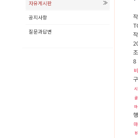
자유게시판
공지사항
T
질문과답변
2
8
비
시
골
마
마