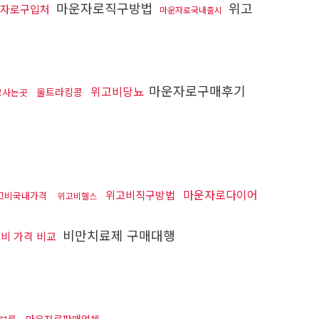
마운자로직구방법
위고
자로구입처
마운자로국내출시
마운자로구매후기
위고비당뇨
울트라킹콩
로사는곳
마운자로다이어
위고비직구방법
고비국내가격
위고비헬스
비만치료제 구매대행
비 가격 비교