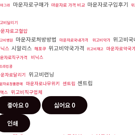
마운자로구매가
마운자로구입후기
마운자로 가격 비교
위
마그라
고비달리기
마운자로고혈압
마운자로처방방법
위고비국
마운자로국내가격
위고비약가
고비병원
시알리스
위고비약국가격
비닉스
마운자로약국
해포쿠
위고비재고
비닉스
운자로직구가격
트라킹콩
위고비런닝
마운자로달리기
센트립
마운자로나무위키
센트립
운자로정품판매
위고비직구업체
맥스
좋아요
0
싫어요
0
인쇄