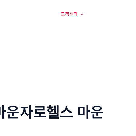
매장전경
온라인문의
고객센터
오시는길
5 마운자로헬스 마운