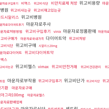
위고비용량
비만치료제 처방
마운
비맥스
위고비식단
운자로구입후기
비병원
위고비사는곳
위고비재고있는곳
위고비병원
골드시알리스
마운자로주사
운자로다이어트후기
마운자로정품판매
위고비구입후기
마운자로처방방법
vinix
마운자
다이어트약
위고비구매가
위고비처방
마운자로국내가격
위고비구매
위고비식단
시알리스20mg
위고비다이어트약
운자로다이어트
비맥스
위고비헬스
vimax
위고비안전거래
위고비건강관리
위
고비사는곳
마운자로부작용
위고비단가
위고비구입후기
위고
트립
위고비식단
신기환
마운자로구매
비아그라100mg
마운자로헬스
마운자로판매업체
마운자로식단
센트립
골드비아그라