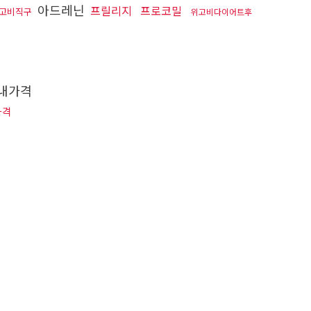
아드레닌
프릴리지
프로코밀
고비직구
위고비다이어트후
내가격
가격