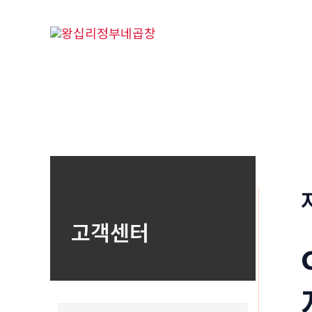
콘
텐
츠
로
건
너
뛰
기
고객센터