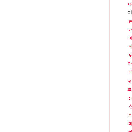
마
마
마
위
트
센