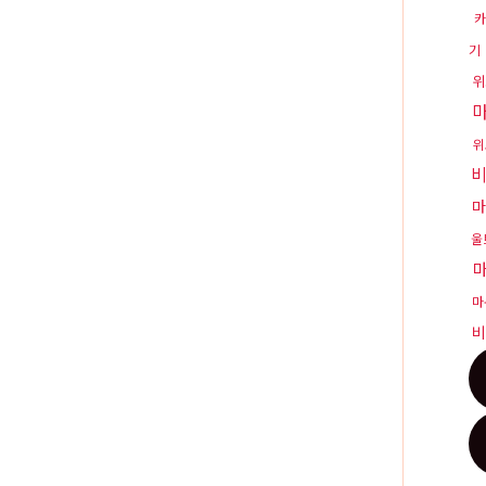
카
기
위
위
마
울
마
비