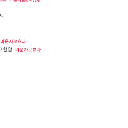
마운자로판매업체
부름
스
마운자로효과
고혈압
마운자로효과