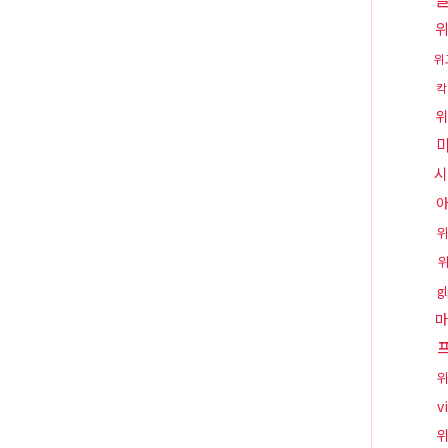
위
칵
위
시
위
g
마
위
v