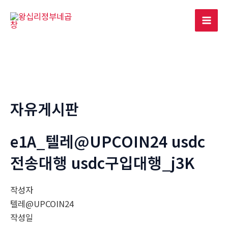
콘
텐
Mai
츠
로
Men
건
너
뛰
기
자유게시판
e1A_텔레@UPCOIN24 usdc
전송대행 usdc구입대행_j3K
작성자
텔레@UPCOIN24
작성일