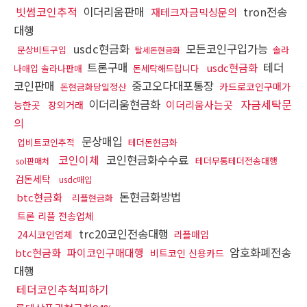
빗썸코인추적
이더리움판매
tron전송
재테크자금믹싱문의
대행
usdc현금화
모든코인구입가능
문상비트구입
솔라
탈세돈현금화
트론구매
테더
usdc현금화
나매입 솔라나판매
돈세탁해드립니다
코인판매
중고오다대포통장
카드로코인구매가
돈현금화당일정산
이더리움현금화
자금세탁문
이더리움사는곳
능한곳
장외거래
의
문상매입
업비트코인추적
테더돈현금화
코인이체
코인현금화수수료
테더무통테더전송대행
sol판매처
검돈세탁
usdc매입
돈현금화방법
btc현금화
리플현금화
트론 리플 전송업체
trc20코인전송대행
24시코인업체
리플매입
암호화폐전송
btc현금화
파이코인구매대행
비트코인 신용카드
대행
테더코인추척피하기