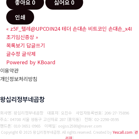
좋아요
0
싫어요
0
인쇄
«
z5F_텔레@UPCOIN24 테더 손대손 비트코인 손대손_x4I
초기임신증상
»
목록보기
답글쓰기
글수정
글삭제
Powered by KBoard
이용약관
개인정보처리방침
왕십리정부네곱창
회사명: 왕십리정부네곱창 대표자: 오진수
사업자등록번호: 206-27-75896
주소: 04708 서울 성동구 고산자로 287 (홍익동)
전화: 02-2298-0595
핸드폰: 010-3651-0965
이메일: oojjss2580@naver.com
Copyright © 2025 왕십리정부네곱창. All rights reserved.
Created by
Yescall.com
[
관
리자
]