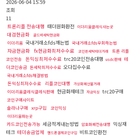
2026-06-04 15:59
조회
11
트론리플 전송대행
태더원화환전
이더리움클레식사는곳
대검현금화
골드바세탁현금화
국내거래소fds깨는법
이더리움
국내거래소fds우회하는법
자금현금화
fx현금화최저수수료
트론 리플
코인돈세탁테더거래
돈믹싱최저수수료
trc20코인전송대행
테
코인전송
usdc판매
오다집수수료
더코인송금
돈세탁최저수수료
국내거래소fds해결방법
돈믹싱최저수수료
리플코인대행
가상화폐선물거래
현금화재테크
trc20구매
이더리움클레식클레식판매
자금믹싱
코인구매사이트
솔라나구매
xrp구입
코인믹싱
이더리움파는곳
세금적게내는방법
믹싱재
카드코인전송가능
암호화폐전송대행
테크
테더송금업체
비트코인환전
핸드폰결제코인구입