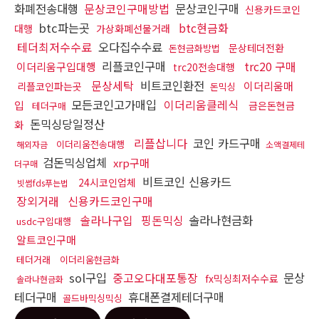
화폐전송대행
문상코인구매방법
문상코인구매
신용카드코인
btc파는곳
btc현금화
대행
가상화폐선물거래
테더최저수수료
오다집수수료
문상테더전환
돈현금화방법
리플코인구매
trc20 구매
이더리움구입대행
trc20전송대행
문상세탁
비트코인환전
이더리움매
리플코인파는곳
돈믹싱
모든코인고가매입
이더리움클레식
입
금은돈현금
테더구매
돈믹싱당일정산
화
리플삽니다
코인 카드구매
이더리움전송대행
해외자금
소액결제테
검돈믹싱업체
xrp구매
더구매
비트코인 신용카드
24시코인업체
빗썸fds푸는법
장외거래
신용카드코인구매
솔라나구입
핑돈믹싱
솔라나현금화
usdc구입대행
알트코인구매
테더거래
이더리움현금화
sol구입
중고오다대포통장
문상
fx믹싱최저수수료
솔라나현금화
테더구매
휴대폰결제테더구매
골드바믹싱믹싱