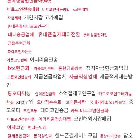
롯데상품권현금화94%
비트코인전송대행
비트코인사는방법
sol판매처
개인지갑 고가매입
자금세탁
휴대폰결제비트코인구입
휴대폰결제테더전환
테더송금업체
롯데상품권매입
금은돈현금화
파이코인사는곳
이더리움전송
리플코인판매
btc현금화
정치자금현금화방법
돈현금화방법
리플코인구매
자금현금화업체
자금믹싱업체
세금적게내는방
모든코인현금화
법
핑오다믹싱
소액결제코인구입
카드로코인구매가능
언더돈현금화
xrp구입
중
오다집수수료
코인돈세탁
한곳
국내거래소fds깨는법
고오다
테더코인송금
카드 비트코인현금화
코인무통
코인해외지갑매입
이더리움전송대행
비트코인전송대행
이체코인
언더돈믹싱
핸드폰결제비트구입
암호
탈세돈현금화
돈믹싱업체
문상테더전송