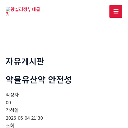
콘
텐
Mai
츠
로
Men
건
너
뛰
기
자유게시판
약물유산약 안전성
작성자
00
작성일
2026-06-04 21:30
조회