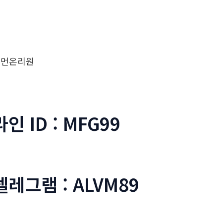
우먼온리원
라인 ID : MFG99
텔레그램 : ALVM89