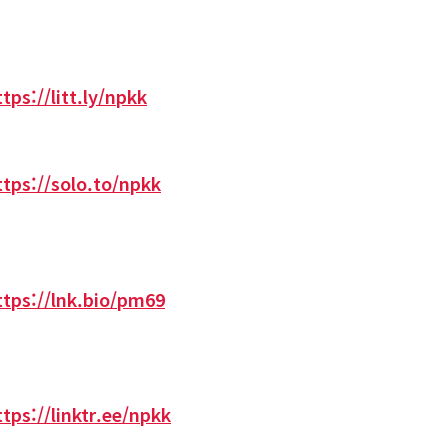
ttps://litt.ly/npkk
ttps://solo.to/npkk
ttps://lnk.bio/pm69
ttps://linktr.ee/npkk