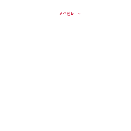
매장전경
온라인문의
고객센터
오시는길