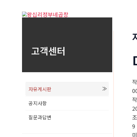
콘
텐
츠
로
건
고객센터
너
뛰
기
자유게시판
0
공지사항
2
질문과답변
9
미