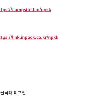
ttps://campsite.bio/npkk
ttps://link.inpock.co.kr/npkk
물낙태 미프진