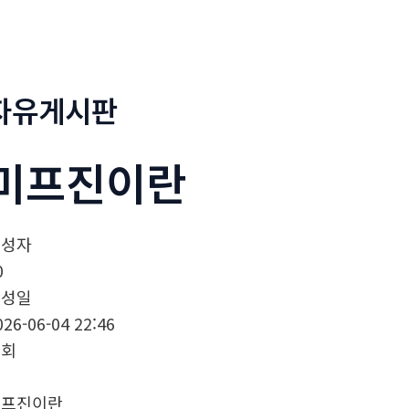
정부네곱창
메뉴소개
보도자료
자유게시판
미­프진이란
작성자
0
작성일
026-06-04 22:46
조회
­프진이란