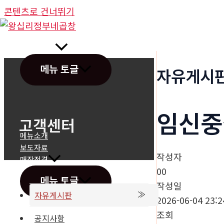
콘텐츠로 건너뛰기
정부네곱창
메뉴 토글
자유게시
임신중
고객센터
메뉴소개
보도자료
작성자
매장전경
00
메뉴 토글
작성일
자유게시판
2026-06-04 23:2
조회
공지사항
온라인문의