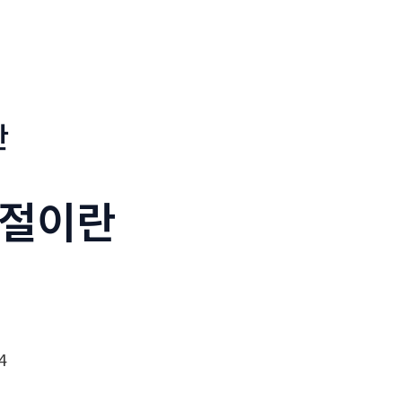
판
절이란
4