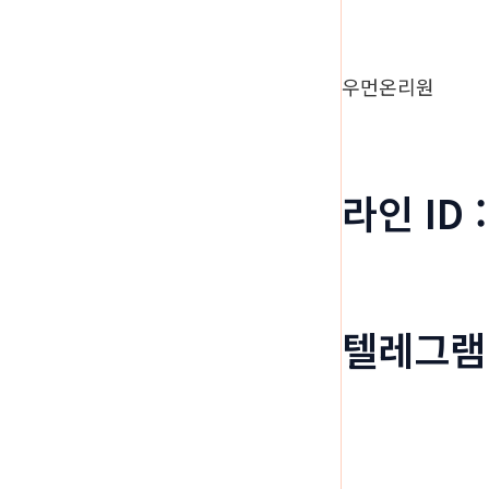
우먼온리원
라인 ID 
텔레그램 