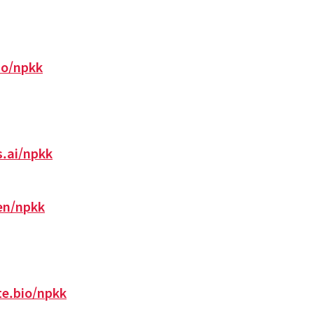
bio/npkk
s.ai/npkk
/en/npkk
te.bio/npkk