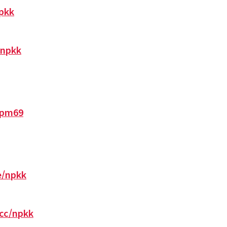
npkk
/npkk
o/pm69
ee/npkk
.cc/npkk