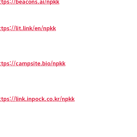
ttps://beacons.ai/npkk
ttps://lit.link/en/npkk
ttps://campsite.bio/npkk
ttps://link.inpock.co.kr/npkk