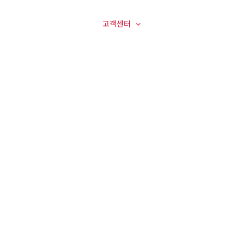
매장전경
온라인문의
고객센터
오시는길