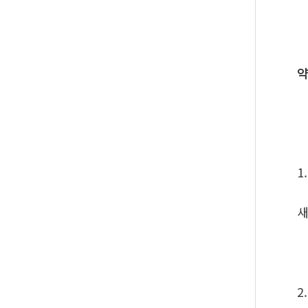
약
1
새
2