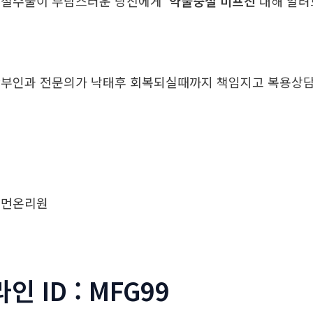
중절수술이 부담스러운 당신에게
약물중절 미프진
대해 알
부인과 전문의가 낙태후 회복되실때까지 책임지고 복용
우먼온리원
라인 ID : MFG99