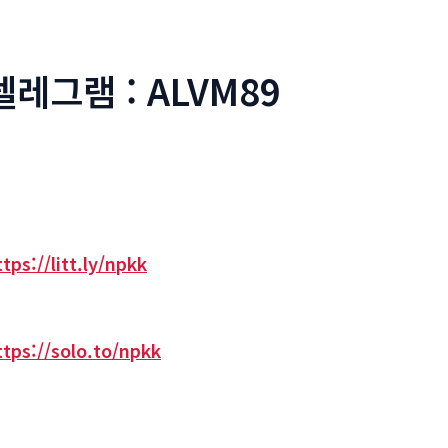
텔레그램 : ALVM89
ttps://litt.ly/npkk
ttps://solo.to/npkk