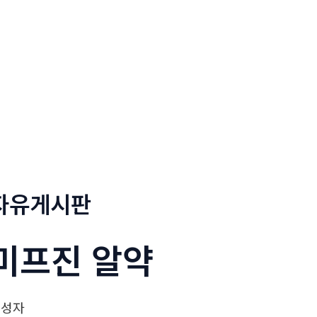
정부네곱창
메뉴소개
보도자료
자유게시판
미­프진 알약
작성자