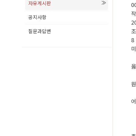
자유게시판
0
공지사항
2
질문과답변
8
미
옳
원
어