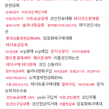
돈현금화
비트코인개인거래
돈세탁문의
비트송금업체
코인전송대행
테더코인판매함
빗썸코인추적
솔라나현금화
파이코인사는
컬쳐랜드비트코인구입
솔라나구매
곳
암호화폐구매대행
롯데상품권현금화94%
테더송금업체
xrp판매 xrp매입
돈믹싱문의
이더리움판매
btc현금화
핸드폰결제세탁
해외돈세탁
리플코인파는곳
테더구매 테더판매
코인 신용카드
솔라나원화구입
정치자금세탁
트론삽니다
테더현금화
코인돈믹싱
소액결제현금화85%
아프리카tv돈믹싱
테더트론구매대행
돈믹
블테구입
리플 모든코인구입
테더전송대행
싱최저수수료
usdc구입처
코인무통
코인송금대행 24시
비트코인환전
코인현금직거래
암호화폐구매대
잡코인구입대행
리플현금화