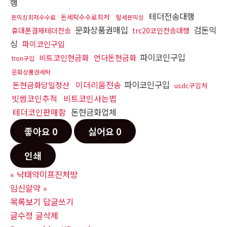
행
테더전송대행
돈세탁수수료최저
돈믹싱최저수수료
탈세돈믹싱
문화상품권매입
검돈믹
휴대폰결제테더전송
trc20코인전송대행
싱
파이코인구입
파이코인구입
비트코인현금화
언더돈현금화
tron구입
문화상품권세탁
이더리움전송
파이코인구입
돈현금화당일정산
usdc구입처
빗썸코인추적
비트코인사는법
테더코인판매함
돈현금화업체
좋아요
0
싫어요
0
인쇄
«
낙­태약미­프진처방
임신알약
»
목록보기
답글쓰기
글수정
글삭제