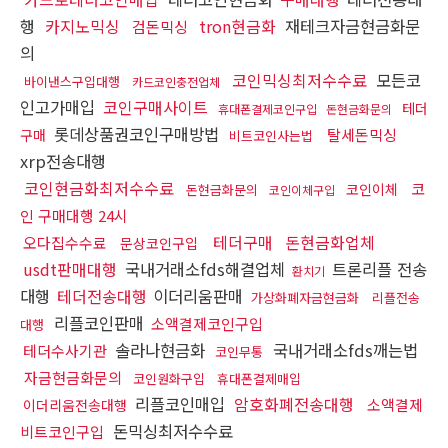
행
카지노믹싱
tron현금화
재테크자금현금화문
검돈믹싱
의
코인믹싱최저수수료
모든코
바이낸스구입대행
카드코인충전업체
인고가매입
코인구매사이트
테더
휴대폰결제코인구입
돈현금화문의
롯데상품권코인구매방법
탈세돈믹싱
구매
비트코인사는법
xrp전송대행
코인현금화최저수수료
코
코인이체
돈현금화문의
코인이체구입
인 구매대행 24시
테더구매
돈현금화업체
오다집수수료
문상코인구입
usdt판매대행
국내거래소fds해결업체
트론리플 전송
환치기
대행
테더전송대행
이더리움판매
가상화폐자금현금화
리플전송
리플코인판매
소액결제코인구입
대행
솔라나현금화
국내거래소fds깨는법
테더수사기관
코인무통
자금현금화문의
코인원화구입
휴대폰결제매입
리플코인매입
암호화폐전송대행
소액결제
이더리움전송대행
돈믹싱최저수수료
비트코인구입