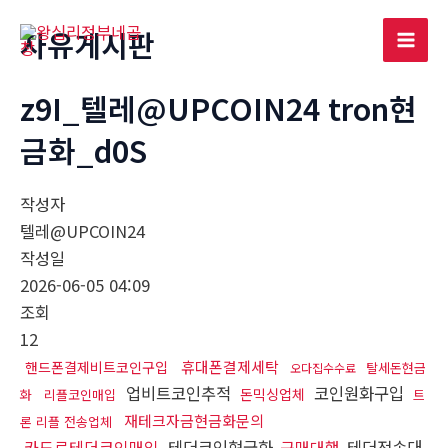
콘
자유게시판
텐
Mai
츠
로
z9I_텔레@UPCOIN24 tron현
Men
건
금화_d0S
너
뛰
기
작성자
텔레@UPCOIN24
작성일
2026-06-05 04:09
조회
12
휴대폰결제세탁
핸드폰결제비트코인구입
탈세돈현금
오다집수수료
업비트코인추적
코인원화구입
돈믹싱업체
화
리플코인매입
트
재테크자금현금화문의
론 리플 전송업체
카드로테더코인매입
테더코인현금화
구매대행
테더전송대