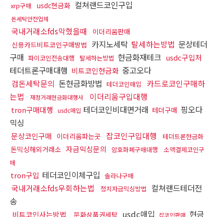
컬쳐랜드코인구입
usdc현금화
xrp구매
돈세탁안전업체
국내거래소fds막혔을때
이더리움판매
카지노세탁
탈세하는방법
문상테더
신용카드비트코인구매방법
구매
현금화재테크
usdc구입처
파이코인전송대행
탈세하는방법
테더트론구매대행
중고오다
비트코인현금화
검돈세탁문의
돈현금화방법
카드로코인구매하
테더코인매입
는법
이더리움구입대행
재정거래현금화대행사
테더코인비대면거래
핑오다
tron구매대행
테더구매
usdc매입
믹싱
잡코인구입대행
문상코인구매
이더리움파는곳
테더트론현금화
자금믹싱문의
돈믹싱해외거래소
암호화폐구매대행
소액결제코인구
매
테더코인이체구입
tron구입
솔라나구매
국내거래소fds우회하는법
컬쳐랜드테더전
정치자금믹싱방법
송
usdc매입
현금
비트코인사는방법
문화상품권세탁
잡코인판매