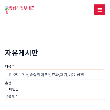
콘
텐
Mai
츠
로
Men
건
너
뛰
기
자유게시판
제목
*
옵션
비밀글
작성자
*