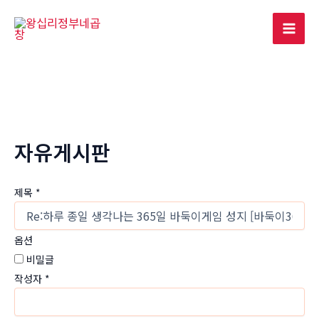
콘
텐
Mai
츠
로
Men
건
너
뛰
기
자유게시판
제목
*
옵션
비밀글
작성자
*