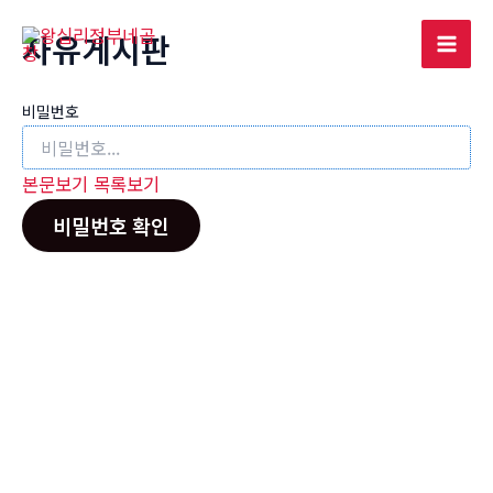
콘
자유게시판
텐
Mai
츠
로
Men
비밀번호
건
너
본문보기
목록보기
뛰
기
비밀번호 확인