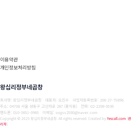
이용약관
개인정보처리방침
왕십리정부네곱창
회사명: 왕십리정부네곱창 대표자: 오진수
사업자등록번호: 206-27-75896
주소: 04708 서울 성동구 고산자로 287 (홍익동)
전화: 02-2298-0595
핸드폰: 010-3651-0965
이메일: oojjss2580@naver.com
Copyright © 2025 왕십리정부네곱창. All rights reserved.
Created by
Yescall.com
[
관
리자
]