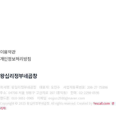
이용약관
개인정보처리방침
왕십리정부네곱창
회사명: 왕십리정부네곱창 대표자: 오진수
사업자등록번호: 206-27-75896
주소: 04708 서울 성동구 고산자로 287 (홍익동)
전화: 02-2298-0595
핸드폰: 010-3651-0965
이메일: oojjss2580@naver.com
Copyright © 2025 왕십리정부네곱창. All rights reserved.
Created by
Yescall.com
[
관
리자
]