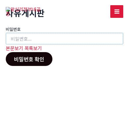
콘
자유게시판
텐
Mai
츠
로
Men
비밀번호
건
너
본문보기
목록보기
뛰
기
비밀번호 확인