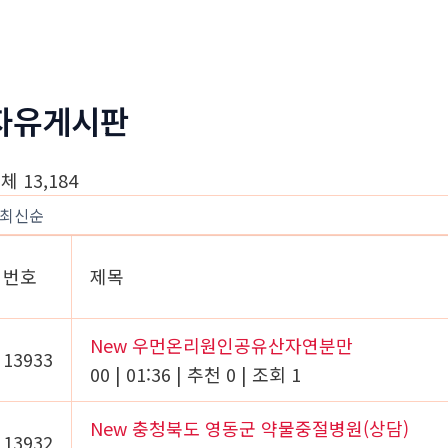
정부네곱창
메뉴소개
보도자료
자유게시판
체 13,184
번호
제목
New
우먼온리원인공유산자연분만
13933
00
|
01:36
|
추천 0
|
조회 1
New
충청북도 영동군 약물중절병원(상담)
13932