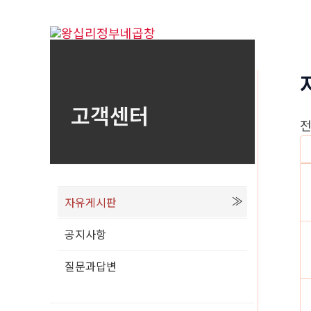
콘
텐
츠
로
건
고객센터
너
전
뛰
기
자유게시판
공지사항
질문과답변