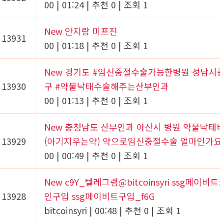
00
|
01:24
|
추천 0
|
조회 1
New
안지랑 미프진
13931
00
|
01:18
|
추천 0
|
조회 1
New
경기도 #임신중절수술가능한병원 성남시
13930
구 #약물낙태수술해주는산부인과
00
|
01:13
|
추천 0
|
조회 1
New
충청남도 산부인과 아산시 병원 약물낙태
13929
(아기지우는약) 약으로임신중절수술 얼마인가
00
|
00:49
|
추천 0
|
조회 1
New
c9Y_텔레그램@bitcoinsyri ssg페이비
13928
인구입 ssg페이비트구입_f6G
bitcoinsyri
|
00:48
|
추천 0
|
조회 1