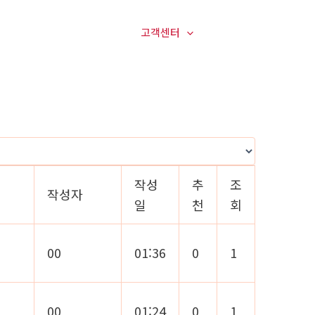
매장전경
온라인문의
고객센터
오시는길
작성
추
조
작성자
일
천
회
00
01:36
0
1
00
01:24
0
1