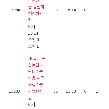
물 중절저
13984
00
16:14
0
1
렴한병원
카
00
|
16:14
|
추천 0
|
조회 1
New
대구
산부인과
낙태수술
비용 서구
중절수술
13983
가능한병
00
15:39
0
1
원
00
|