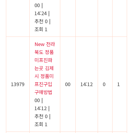
00
|
14:24
|
추천 0
|
조회 1
New
전라
북도 정품
미프진파
는곳 김제
시 정품미
13979
프진구입
00
14:12
0
1
구매방법
00
|
14:12
|
추천 0
|
조회 1