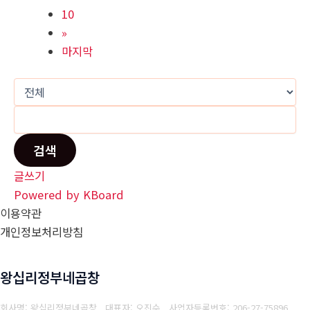
10
»
마지막
검색
글쓰기
Powered by KBoard
이용약관
개인정보처리방침
왕십리정부네곱창
회사명: 왕십리정부네곱창 대표자: 오진수
사업자등록번호: 206-27-75896