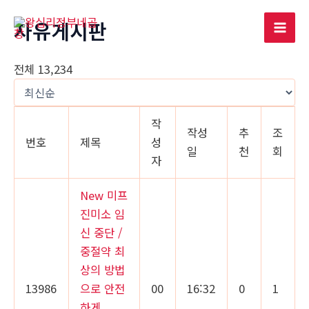
콘
자유게시판
텐
Mai
츠
로
Men
전체 13,234
건
너
뛰
작
작성
추
조
기
번호
제목
성
일
천
회
자
New
미프
진미소 임
신 중단 /
중절약 최
상의 방법
13986
으로 안전
00
16:32
0
1
하게