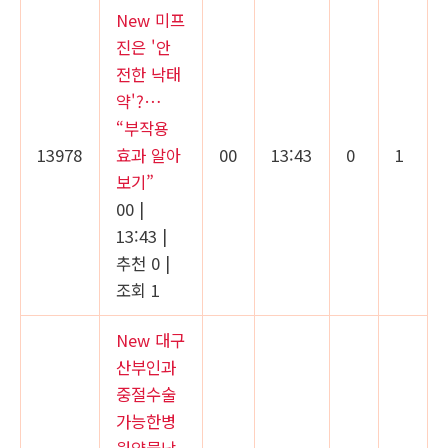
New
미프
진은 '안
전한 낙태
약'?…
“부작용
13978
효과 알아
00
13:43
0
1
보기”
00
|
13:43
|
추천 0
|
조회 1
New
대구
산부인과
중절수술
가능한병
원약물낙