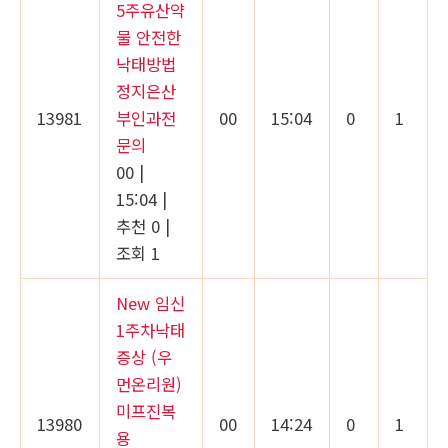
5주유산약
물 안전한
낙태방법
정지은산
13981
부인과전
00
15:04
0
1
문의
00
|
15:04
|
추천 0
|
조회 1
New
임신
1주차낙태
증상 (우
먼온리원)
미프진복
13980
00
14:24
0
1
용