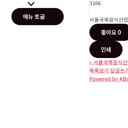
3166
고객센터
메뉴 토글
서울국제음식산
좋아요
0
인쇄
오시는길
«
서울국제음식산
목록보기
답글쓰
Powered by KB