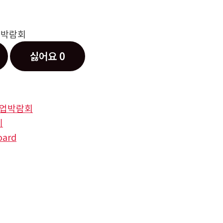
업박람회
싫어요
0
업박람회
기
oard