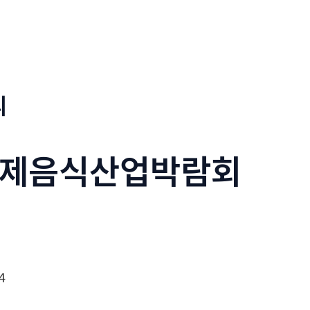
리
제음식산업박람회
4