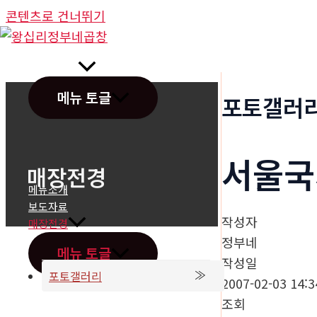
콘텐츠로 건너뛰기
정부네곱창
메뉴 토글
포토갤러
서울국
매장전경
메뉴소개
보도자료
작성자
매장전경
정부네
메뉴 토글
작성일
포토갤러리
2007-02-03 14:3
조회
온라인문의