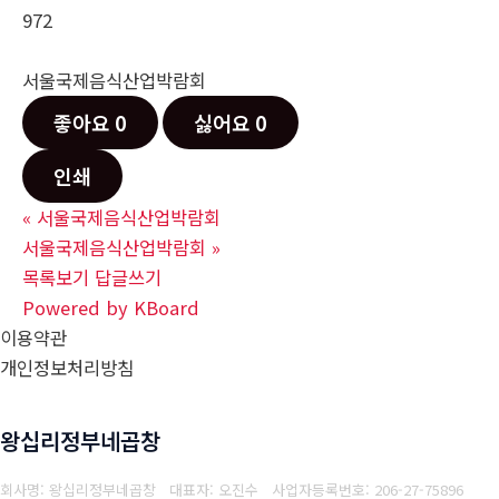
972
서울국제음식산업박람회
좋아요
0
싫어요
0
인쇄
«
서울국제음식산업박람회
서울국제음식산업박람회
»
목록보기
답글쓰기
Powered by KBoard
이용약관
개인정보처리방침
왕십리정부네곱창
회사명: 왕십리정부네곱창 대표자: 오진수
사업자등록번호: 206-27-75896