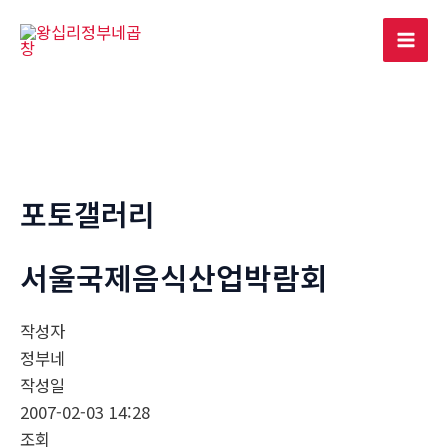
콘
텐
Mai
츠
로
Men
건
너
뛰
기
포토갤러리
서울국제음식산업박람회
작성자
정부네
작성일
2007-02-03 14:28
조회